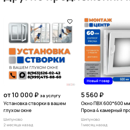
Новый товар
от 10 000 ₽
5 560 ₽
за услугу
Установка створки в вашем
Окно ПВХ 600*600 м
глухом окне
Прона 4 камерный пр
мм
Шипуново
Шипуново
2 месяца назад
1 месяц назад