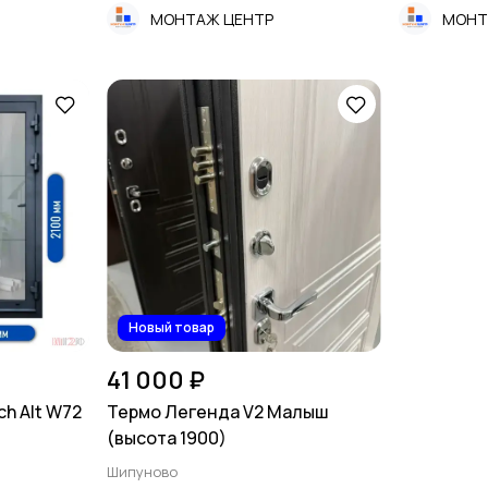
МОНТАЖ ЦЕНТР
МОНТ
Новый товар
41 000 ₽
h Alt W72
Термо Легенда V2 Малыш
(высота 1900)
Шипуново