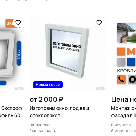
Новый товар
от 2 000 ₽
Цена н
м Экспроф
Изготовим окно, под ваш
Монтаж ок
офиль 60
стеклопакет.
фасада в 
Шипуново
Шипуново
1 месяц назад
6 месяцев н