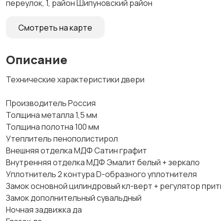
переулок, 1, район Шипуновский район
Смотреть на карте
Описание
Технические характеристики двери
Производитель Россия
Толщина металла 1,5 мм
Толщина полотна 100 мм
Утеплитель пенополистирол
Внешняя отделка МДФ Сатин графит
Внутренняя отделка МДФ Эмалит белый + зеркало
Уплотнитель 2 контура D-образного уплотнителя
Замок основной цилиндровый кл-верт + регулятор при
Замок дополнительный сувальдный
Ночная задвижка да