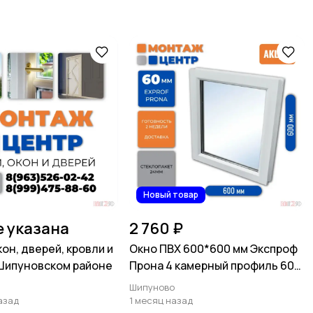
Новый товар
е указана
2 760 ₽
он, дверей, кровли и
Окно ПВХ 600*600 мм Экспроф
Шипуновском районе
Прона 4 камерный профиль 60
мм
Шипуново
азад
1 месяц назад