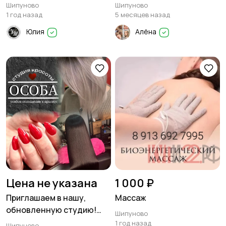
на процедуры
ламинирование,
Шипуново
Шипуново
коррекция бровей и
1 год назад
5 месяцев назад
ресниц в Шипуново
Юлия
Алёна
Цена не указана
1 000 ₽
Приглашаем в нашу,
Массаж
обновленную студию!
Шипуново
Новый ремонт, новые
1 год назад
Шипуново