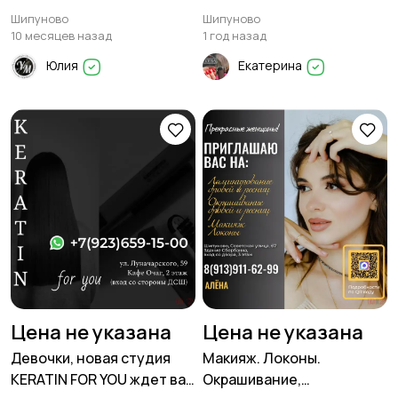
нанопластика, пилинг,
гости!
Шипуново
Шипуново
холодное
10 месяцев назад
1 год назад
восстановление, пирсинг
Юлия
Екатерина
волос
Цена не указана
Цена не указана
Девочки, новая студия
Макияж. Локоны.
KERATIN FOR YOU ждет вас
Окрашивание,