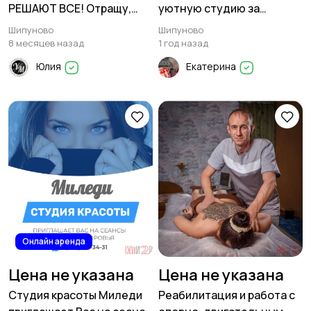
РЕШАЮТ ВСЕ! Отращу,
уютную студию за
улучшу и выпрямлю
красивыми волосами
Шипуново
Шипуново
надолго. Сделаю твой
8 месяцев назад
1 год назад
блонд идеальным
Юлия
Екатерина
Онлайн аренда
Цена не указана
Цена не указана
Студия красоты Миледи
Реабилитация и работа с