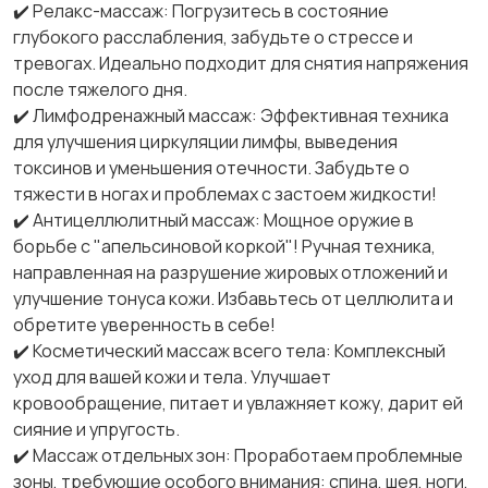
✔️ Релакс-массаж: Погрузитесь в состояние
глубокого расслабления, забудьте о стрессе и
тревогах. Идеально подходит для снятия напряжения
после тяжелого дня.
✔️ Лимфодренажный массаж: Эффективная техника
для улучшения циркуляции лимфы, выведения
токсинов и уменьшения отечности. Забудьте о
тяжести в ногах и проблемах с застоем жидкости!
✔️ Антицеллюлитный массаж: Мощное оружие в
борьбе с "апельсиновой коркой"! Ручная техника,
направленная на разрушение жировых отложений и
улучшение тонуса кожи. Избавьтесь от целлюлита и
обретите уверенность в себе!
✔️ Косметический массаж всего тела: Комплексный
уход для вашей кожи и тела. Улучшает
кровообращение, питает и увлажняет кожу, дарит ей
сияние и упругость.
✔️ Массаж отдельных зон: Проработаем проблемные
зоны, требующие особого внимания: спина, шея, ноги,