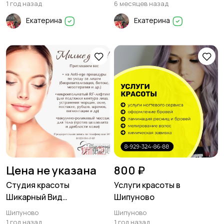
волос
1 год назад
6 месяцев назад
Екатерина
Екатерина
Цена не указана
800 ₽
Студия красоты
Услуги красоты в
Шикарный Вид
Шипуново
приглашает:
Шипуново
Шипуново
1 год назад
1 год назад