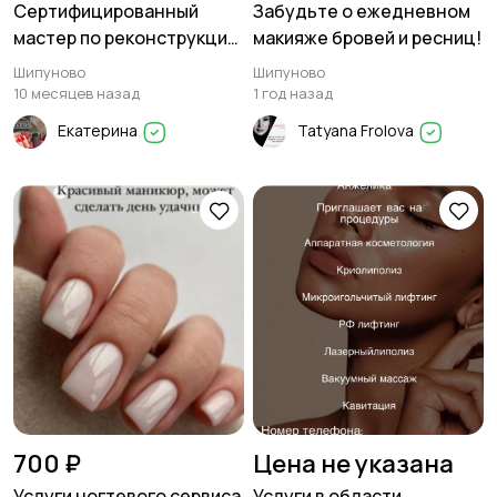
Сертифицированный
Забудьте о ежедневном
мастер по реконструкции
макияже бровей и ресниц!
волос 💙
Шипуново
Шипуново
10 месяцев назад
1 год назад
Екатерина
Tatyana Frolova
700 ₽
Цена не указана
Услуги ногтевого сервиса
Услуги в области