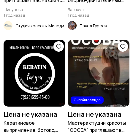
приглашает Вас на сеансы
опорно-двигательным
красоты и здоровья
аппаратом
Шипуново
Барнаул
1 год назад
1 год назад
Студия красоты Миледи
Павел Гуреев
Онлайн аренда
Цена не указана
Цена не указана
Кератиновое
Мастера студии красоты
выпрямление, ботокс,
"ОСОБА" приглашают в