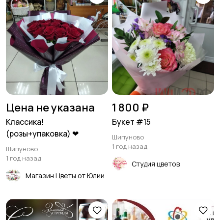
Цена не указана
1 800 ₽
Классика!
Букет #15
(розы+упаковка) ❤
Шипуново
1 год назад
Шипуново
1 год назад
Студия цветов
Магазин Цветы от Юлии