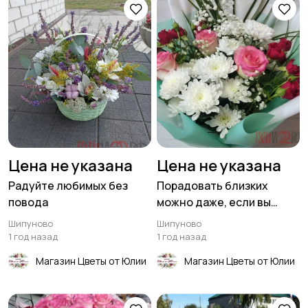
Цена не указана
Цена не указана
Радуйте любимых без
Порадовать близких
повода
можно даже, если вы
находитесь на
Шипуново
Шипуново
расстоянии
1 год назад
1 год назад
Магазин Цветы от Юлии
Магазин Цветы от Юлии