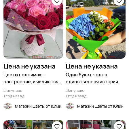
Цена не указана
Цена не указана
Цветы поднимают
Один букет - одна
настроение, и являются
единственная история
одним из элементов
Шипуново
Шипуново
счастья
1 год назад
1 год назад
Магазин Цветы от Юлии
Магазин Цветы от Юлии