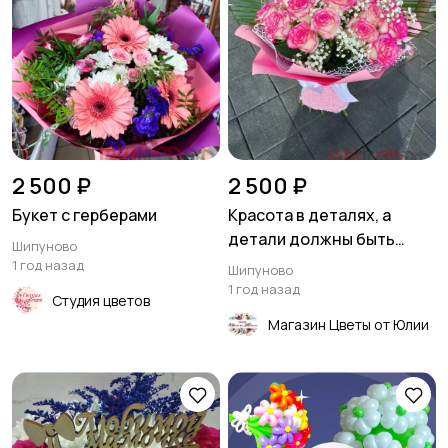
2 500 ₽
2 500 ₽
Букет с герберами
Красота в деталях, а
детали должны быть
Шипуново
идеальны💐
1 год назад
Шипуново
1 год назад
Студия цветов
Магазин Цветы от Юлии