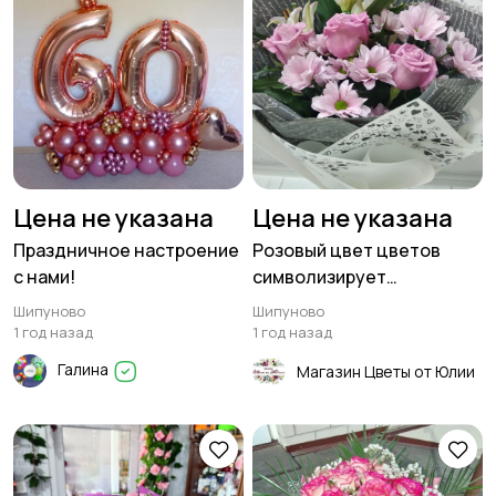
Цена не указана
Цена не указана
Праздничное настроение
Розовый цвет цветов
с нами!
символизирует
романтичность, доброту
Шипуново
Шипуново
и любовь 💝
1 год назад
1 год назад
Галина
Магазин Цветы от Юлии