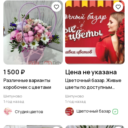
1 500 ₽
Цена не указана
Различные варианты
Цветочный базар. Живые
коробочек с цветами
цветы по доступным
ценам. Доставка цветов
Шипуново
Шипуново
1 год назад
1 год назад
Цветочный базар
Студия цветов