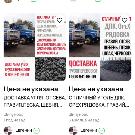
Цена не указана
Цена не указана
ДОСТАВКА УГЛЯ, ОТСЕВА,
ОТЛИЧНЫЙ УГОЛЬ ДПК,
ГРАВИЯ,ПЕСКА, ЩЕБНЯ,
ОРЕХ РЯДОВКА, ГРАВИЙ,
ШЛАКА, ЧЕРНОЗЕМА
ОТСЕВ, ЩЕБЕНЬ, ПЕСОК,
Шипуново
Шипуново
ШЛАК, ЧЕРНОЗЕМ В
1 год назад
3 месяца назад
ШИПУНОВО
Евгений
Евгений