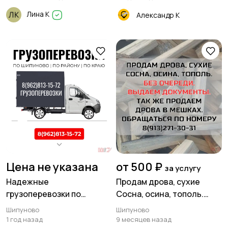
Лина К
Александр К
Цена не указана
от 500 ₽
за услугу
Надежные
Продам дрова, сухие
грузоперевозки по
Сосна, осина, тополь.
Шипуново, району и краю!
Доставка по Шипуново и
Шипуново
Шипуново
Шипуновскому району🪵
1 год назад
9 месяцев назад