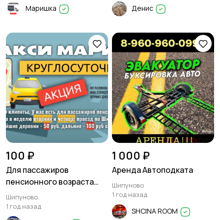
Маришка
Денис
100 ₽
1 000 ₽
Для пассажиров
Аренда Автоподката
пенсионного возраста
Шипуново
скидка
1 год назад
Шипуново
1 год назад
SHCINA ROOM