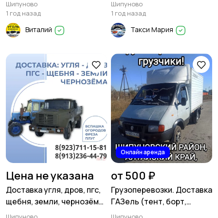
ДОКУМЕНТЫ
Шипуново
Шипуново
1 год назад
1 год назад
Виталий
Такси Мария
Онлайн аренда
Цена не указана
от 500 ₽
Доставка угля, дров, пгс,
Грузоперевозки. Доставка
щебня, земли, чернозёма
ГАЗель (тент, борт,
по Шипуново и
термобудка)
Шипуново
Шипуново