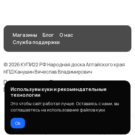
Магазины
Блог
О нас
Служба поддержки
© 2026 КУПИ22.РФ Народная доска Алтайского края
НПД Канушин Вячеслав Владимирович
Правила сервиса
Политика конфиденциальности
Политика использования cookie
Используем куки и рекомендательные
технологии
Это чтобы сайт работал лучше. Оставаясь с нами, вы
соглашаетесь на использование файлов куки.
Ок
Домой
Избранное
Добавить
Чат
Профиль