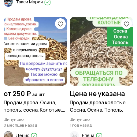
Такси Мария
от 250 ₽
Цена не указана
за шт
Продам дрова. Осина,
Продам дрова колотые.
тополь, сосна. Колотые,
Сосна, Осина, Тополь.
сухие. Шипуновский
Шипуново
Шипуново
район. Выдаем
8 месяцев назад
1 год назад
документы.
Денис
Елена