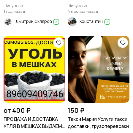
району, краю
деревьев
Шипуново
Шипуново
1 год назад
4 месяца назад
Дмитрий Скляров
Константин
от 400 ₽
150 ₽
ПРОДАЖА И ДОСТАВКА
Такси Мария Услуги такси,
УГЛЯ В МЕШКАХ ВЫДАЕМ
доставки, грузоперевозки