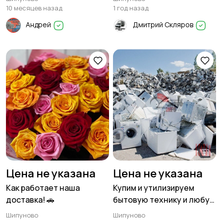
Шипуновскому району
10 месяцев назад
1 год назад
Андрей
Дмитрий Скляров
Цена не указана
Цена не указана
Как работает наша
Купим и утилизируем
доставка! 🚗
бытовую технику и любую
электронику
Шипуново
Шипуново