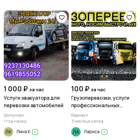
1 000 ₽
100 ₽
за час
за час
Услуги эвакуатора для
Грузоперевозки, услуги
перевозки автомобилей
профессиональных
грузчиков.
Шипуново
Барнаул
1 год назад
3 месяца назад
Лина К
Лариса