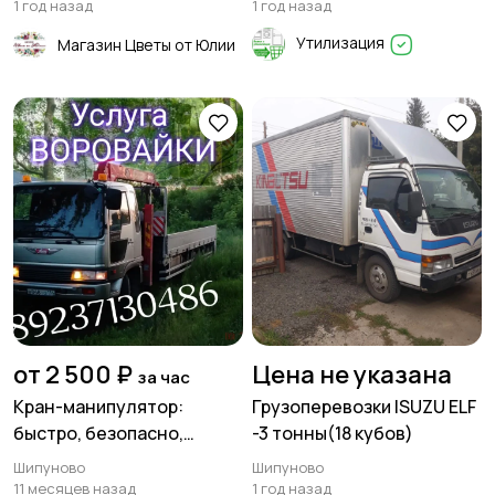
1 год назад
1 год назад
Утилизация
Магазин Цветы от Юлии
от 2 500 ₽
Цена не указана
за час
Кран-манипулятор:
Грузоперевозки ISUZU ELF
быстро, безопасно,
-3 тонны(18 кубов)
выгодно
Шипуново
Шипуново
11 месяцев назад
1 год назад