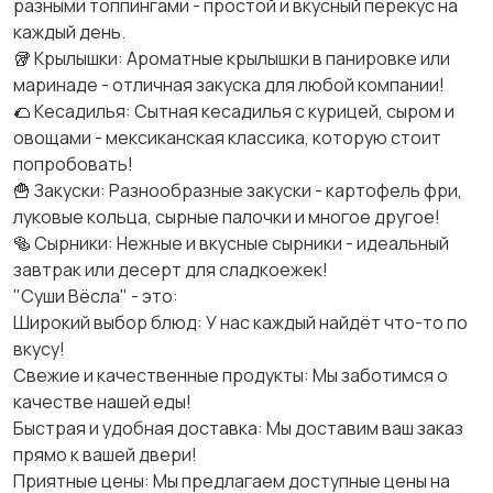
разными топпингами - простой и вкусный перекус на
каждый день.
🥡 Крылышки: Ароматные крылышки в панировке или
маринаде - отличная закуска для любой компании!
🌮 Кесадилья: Сытная кесадилья с курицей, сыром и
овощами - мексиканская классика, которую стоит
попробовать!
🍟 Закуски: Разнообразные закуски - картофель фри,
луковые кольца, сырные палочки и многое другое!
🥯 Сырники: Нежные и вкусные сырники - идеальный
завтрак или десерт для сладкоежек!
"Суши Вёсла" - это:
Широкий выбор блюд: У нас каждый найдёт что-то по
вкусу!
Свежие и качественные продукты: Мы заботимся о
качестве нашей еды!
Быстрая и удобная доставка: Мы доставим ваш заказ
прямо к вашей двери!
Приятные цены: Мы предлагаем доступные цены на