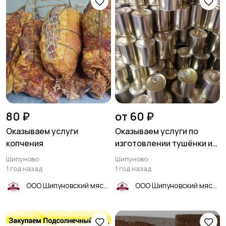
80 ₽
от 60 ₽
Оказываем услуги
Оказываем услуги по
копчения
изготовлении тушёнки из
вашего сырья
Шипуново
Шипуново
1 год назад
1 год назад
ООО Шипуновский мясокомбинат
ООО Шипуновский мясокомбинат