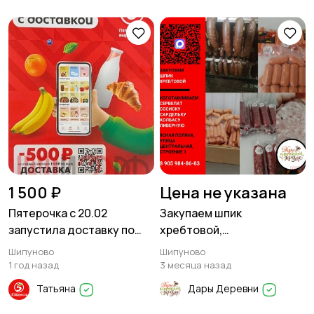
1 500 ₽
Цена не указана
Пятерочка с 20.02
Закупаем шпик
запустила доставку по
хребтовой,
Шипуново
изготавливаем сервелат,
Шипуново
Шипуново
сосиску, сардельку,
1 год назад
3 месяца назад
колбасу ливерную
Татьяна
Дары Деревни