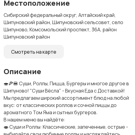
Местоположение
Сибирский федеральный округ, Алтайский край,
Шипуновский район, Шипуновский сельсовет, село
Шипуново, Комсомольский проспект, 36А, район
Шипуновский район
Смотреть на карте
Описание
🍣🍕🍔 Суши, Роллы, Пицца, Бургеры и многое другое в
Шипуново! "Суши Вёсла" - Вкусная Еда с Доставкой!
Мы предлагаем широкий ассортимент блюд на любой
вкус: от классических роллов и сочной пиццы до
ароматного Том Яма и сытных бургеров.
В нашем меню вы найдёте:
🍣 Суши и Роллы: Классические, запеченные, острые -
выбирайте свои любимые роллы и наслаждайтесь