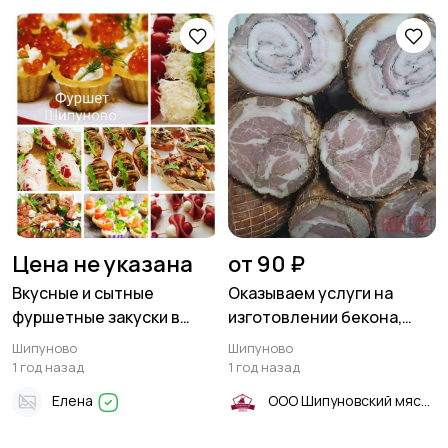
Цена не указана
от 90 ₽
Вкусные и сытные
Оказываем услуги на
фуршетные закуски в
изготовлении бекона,
Шипуново
мясного ореха
Шипуново
Шипуново
1 год назад
1 год назад
Елена
ООО Шипуновский мясокомбинат