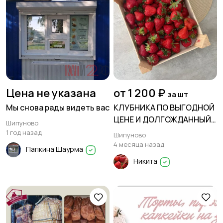
Цена не указана
от 1 200 ₽
за шт
Мы снова рады видеть вас
КЛУБНИКА ПО ВЫГОДНОЙ
ЦЕНЕ И ДОЛГОЖДАННЫЙ
Шипуново
ЧЕРНЫЙ ПРИНЦ УЖЕ В
1 год назад
Шипуново
ПРОДАЖЕ
4 месяца назад
Папкина Шаурма
Никита