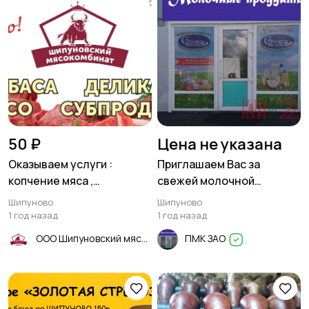
50 ₽
Цена не указана
Оказываем услуги :
Приглашаем Вас за
копчение мяса ,
свежей молочной
изготовление тушенки ,
продукцией по ценам
Шипуново
Шипуново
колбасы
производителя!
1 год назад
1 год назад
ООО Шипуновский мясокомбинат
ПМК ЗАО