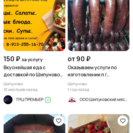
150 ₽
от 90 ₽
за услугу
Вкуснейшая еда с
Оказываем услуги по
доставкой по Шипуново
изготовлении п /
от кафе "ЗОЛОТАЯ
копчёной, ливерной
Шипуново
Шипуново
СТРЕКОЗА"! 🍕🥗🍲
колбасы
10 месяцев назад
1 год назад
ТРЦ ПРЕМЬЕР
ООО Шипуновский мясокомбинат