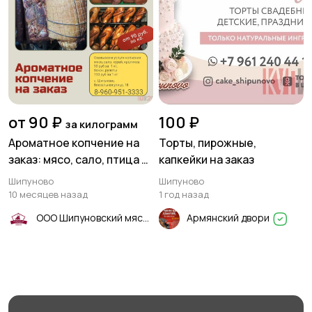
от 90 ₽
100 ₽
за килограмм
Ароматное копчение на
Торты, пирожные,
заказ: мясо, сало, птица и
капкейки на заказ
деликатесы! 🥓🍗🥩
Шипуново
Шипуново
10 месяцев назад
1 год назад
ООО Шипуновский мясокомбинат
Армянский двори