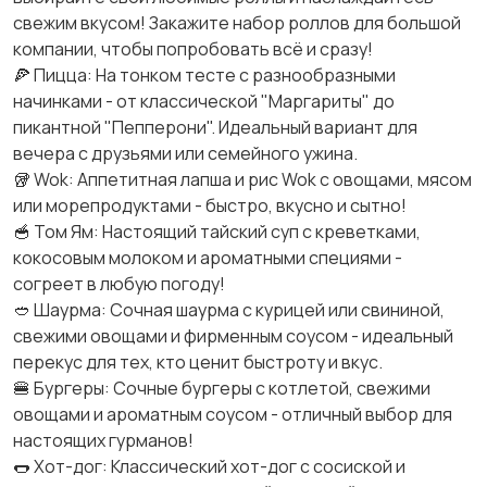
свежим вкусом! Закажите набор роллов для большой
компании, чтобы попробовать всё и сразу!
🍕 Пицца: На тонком тесте с разнообразными
начинками - от классической "Маргариты" до
пикантной "Пепперони". Идеальный вариант для
вечера с друзьями или семейного ужина.
🥡 Wok: Аппетитная лапша и рис Wok с овощами, мясом
или морепродуктами - быстро, вкусно и сытно!
🥣 Том Ям: Настоящий тайский суп с креветками,
кокосовым молоком и ароматными специями -
согреет в любую погоду!
🥙 Шаурма: Сочная шаурма с курицей или свининой,
свежими овощами и фирменным соусом - идеальный
перекус для тех, кто ценит быстроту и вкус.
🍔 Бургеры: Сочные бургеры с котлетой, свежими
овощами и ароматным соусом - отличный выбор для
настоящих гурманов!
🌭 Хот-дог: Классический хот-дог с сосиской и