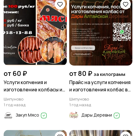
от 60 ₽
от 80 ₽
за килограмм
Услуги копчения и
Прайс на услуги копчения
изготовление колбасы и
и изготовления колбас в
тушенки в Мясной Лавке
Ясной Поляне
Шипуново
Шипуново
1 год назад
1 год назад
Закуп Мясо
Дары Деревни