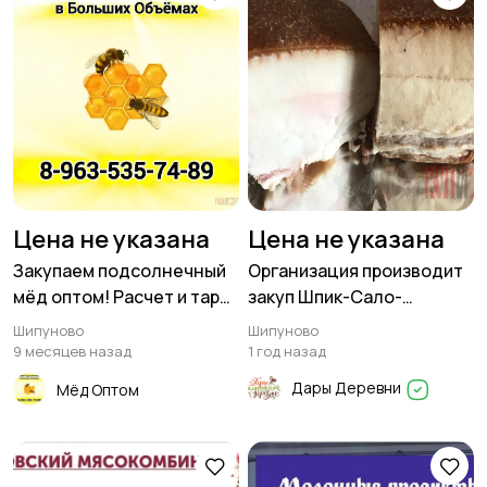
Цена не указана
Цена не указана
Закупаем подсолнечный
Организация производит
мёд оптом! Расчет и тара
закуп Шпик-Сало-
сразу. Находимся в
Хребтовое
Шипуново
Шипуново
с.Шипуново
9 месяцев назад
1 год назад
Дары Деревни
Мёд Оптом