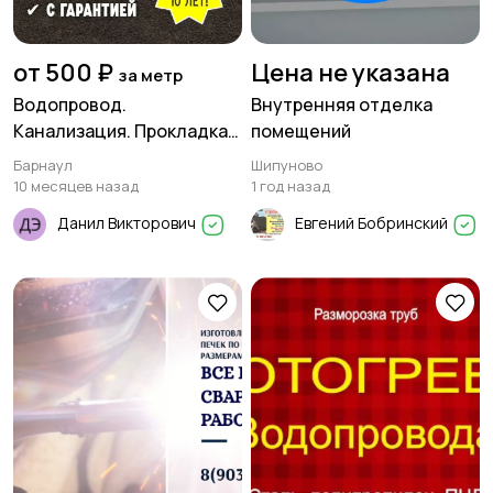
от 500 ₽
Цена не указана
за метр
Водопровод.
Внутренняя отделка
Канализация. Прокладка
помещений
труб методом ГНБ
Барнаул
Шипуново
10 месяцев назад
1 год назад
Данил Викторович
Евгений Бобринский