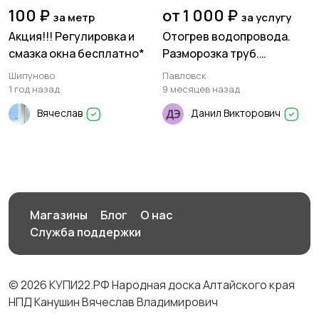
100 ₽
от 1 000 ₽
за метр
за услугу
Акция!!! Регулировка и
Отогрев водопровода.
смазка окна бесплатно*
Разморозка труб.
Прочистка канализации
Шипуново
Павловск
1 год назад
9 месяцев назад
Вячеслав
Данил Викторович
Магазины
Блог
О нас
Служба поддержки
© 2026 КУПИ22.РФ Народная доска Алтайского края
НПД Канушин Вячеслав Владимирович