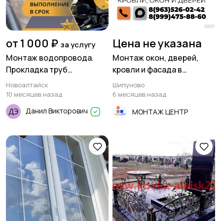
от 1 000 ₽
Цена не указана
за услугу
Монтаж водопровода.
Монтаж окон, дверей,
Прокладка труб
кровли и фасада в
канализации
Шипуновском районе
Новоалтайск
Шипуново
10 месяцев назад
6 месяцев назад
Данил Викторович
МОНТАЖ ЦЕНТР