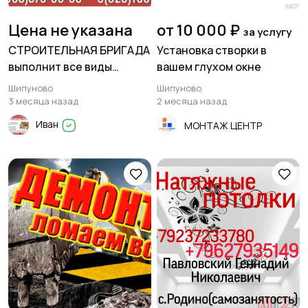
Цена не указана
от 10 000 ₽
за услугу
СТРОИТЕЛЬНАЯ БРИГАДА
Установка створки в
выполнит все виды
вашем глухом окне
кровельных работ
Шипуново
Шипуново
3 месяца назад
2 месяца назад
Иван
МОНТАЖ ЦЕНТР