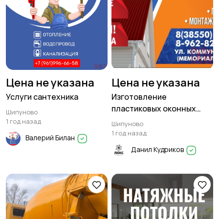
Цена не указана
Цена не указана
Услуги сантехника
Изготовление
пластиковых оконных
Шипуново
систем и их монтаж
1 год назад
Шипуново
1 год назад
Валерий Билан
Данил Кудриков