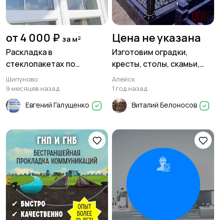
от 4 000 ₽
Цена не указана
за м²
Раскладка в
Изготовим оградки,
стеклопакетах по
кресты, столы, скамьи,
индивидуальным эскизам
цветники, вазы.
Шипуново
Алейск
в Шипуново! 📞 8-963-526-
9 месяцев назад
1 год назад
02-42
Евгений Галущенко
Виталий Белоносов