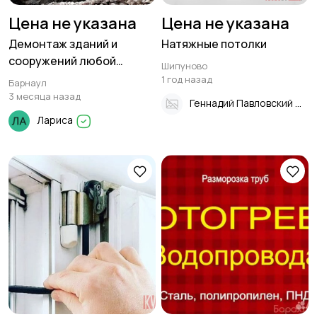
Цена не указана
Цена не указана
Демонтаж зданий и
Натяжные потолки
сооружений любой
Шипуново
сложности.
1 год назад
Барнаул
3 месяца назад
Геннадий Павловский
Лариса