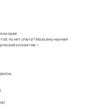
ком крае.
ой, но нет опыта? Мы всему научим!
орческий коллектив.✨
 делом;
3
на)