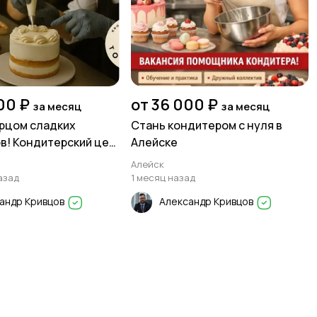
00 ₽
от 36 000 ₽
за месяц
за месяц
рцом сладких
Стань кондитером с нуля в
в! Кондитерский цех
Алейске
Алейск
азад
1 месяц назад
андр Кривцов
Александр Кривцов