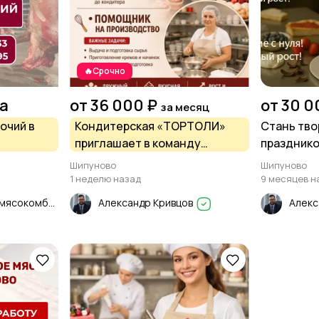
🔥Срочно
на
от 36 000 ₽
от 30 0
за месяц
очий в
Кондитерская «ТОРТОЛИ»
Стань тво
приглашает в команду
празднико
Шипуново, Алейск!
Тортоли
Шипуново
Шипуново
1 неделю назад
9 месяцев н
ООО Шипуновский мясокомбинат
Александр Кривцов
Алекс