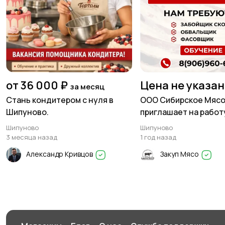
от 36 000 ₽
Цена не указа
за месяц
Стань кондитером с нуля в
ООО Сибирское Мяс
Шипуново.
приглашает на работ
Шипуново
Шипуново
Шипуново
3 месяца назад
1 год назад
Александр Кривцов
Закуп Мясо