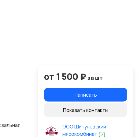
от 1 500 ₽
за шт
Написать
Показать контакты
кзальная
ООО Шипуновский
мясокомбинат