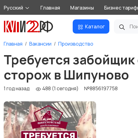
Русский
Главная
Магазины
Бизнес тариф
Каталог
Главная
Вакансии
Производство
Требуется забойщик 
сторож в Шипуново
1 год назад
488 (1 сегодня)
№8856197758