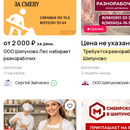
🔥Срочно
от 2 000 ₽
Цена не указа
за день
ООО Шипуново Лес набирает
Требуется разнораб
разнорабочих
Шипуново
Шипуново
Шипуново
1 год назад
2 недели назад
Сергей Зайченко