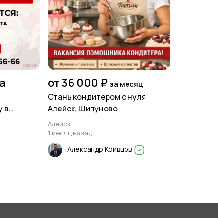
на
от 36 000 ₽
за месяц
о
Стань кондитером с нуля
у в
Алейск, Шипуново
Алейск
1 месяц назад
Александр Кривцов