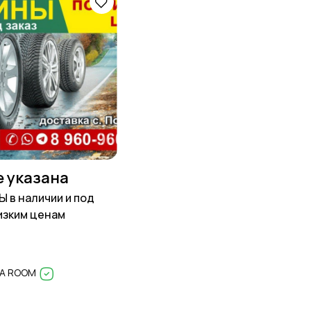
е указана
в наличии и под
низким ценам
NA ROOM