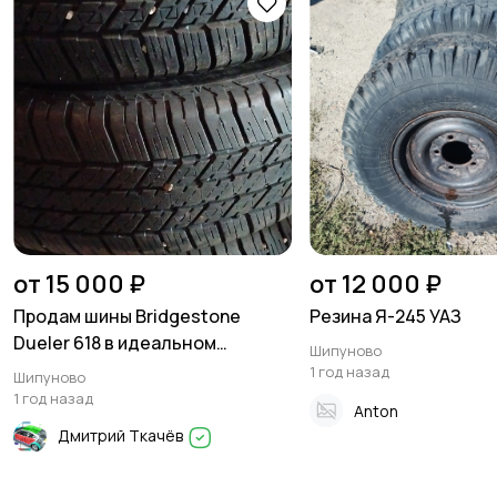
от 15 000 ₽
от 12 000 ₽
Продам шины Bridgestone
Резина Я-245 УАЗ
Dueler 618 в идеальном
Шипуново
состоянии
1 год назад
Шипуново
1 год назад
Anton
Дмитрий Ткачёв