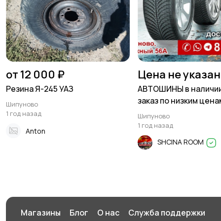
от 12 000 ₽
Цена не указа
Резина Я-245 УАЗ
АВТОШИНЫ в наличии
заказ по низким цена
Шипуново
1 год назад
Шипуново
1 год назад
Anton
SHCINA ROOM
Магазины
Блог
О нас
Служба поддержки