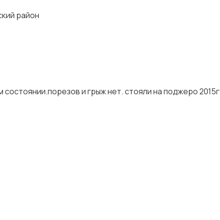
ский район
м состоянии.порезов и грыж нет. стояли на поджеро 2015г