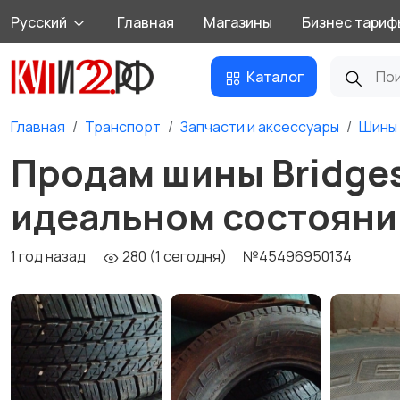
Русский
Главная
Магазины
Бизнес тариф
Каталог
Главная
Транспорт
Запчасти и аксессуары
Шины 
Продам шины Bridges
идеальном состояни
1 год назад
280 (1 сегодня)
№45496950134