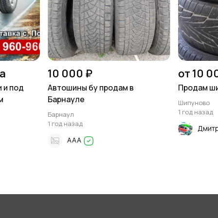
на
10 000 ₽
от 10 0
 и под
Автошины бу продам в
Продам ши
м
Барнауле
Шипуново
1 год назад
Барнаул
1 год назад
Дмитр
AAA