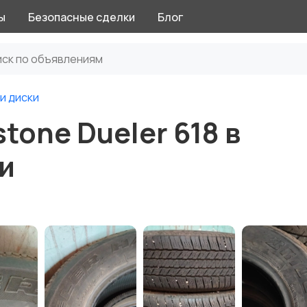
ы
Безопасные сделки
Блог
и диски
tone Dueler 618 в
и