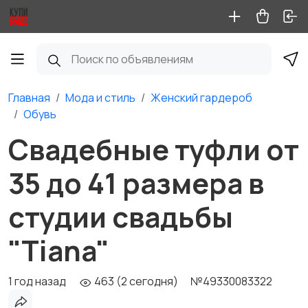
Главная
Мода и стиль
Женский гардероб
Обувь
Свадебные туфли от
35 до 41 размера в
студии свадьбы
"Tiana"
1 год назад
463 (2 сегодня)
№49330083322