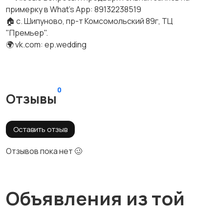
примерку в What's App: 89132238519
🏠 с. Шипуново, пр-т Комсомольский 89г, ТЦ
"Премьер".
🌍 vk.com: ep.wedding
0
Отзывы
Оставить отзыв
Отзывов пока нет 🥴
Объявления из той