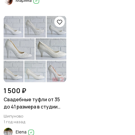
Марина
1 500 ₽
Свадебные туфли от 35
до 41 размера в студии
свадьбы "Tiana"
Шипуново
1 год назад
Elena