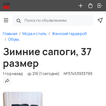
Главная
Мода и стиль
Женский гардероб
Обувь
Зимние сапоги, 37
размер
1 год назад
210 (1 сегодня)
№37453933799