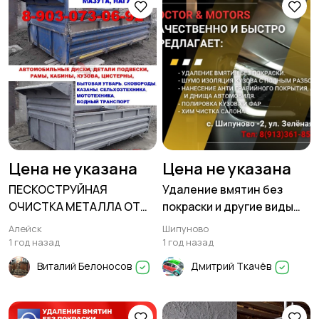
Цена не указана
Цена не указана
ПЕСКОСТРУЙНАЯ
Удаление вмятин без
ОЧИСТКА МЕТАЛЛА ОТ
покраски и другие виды
РЖАВЧИНЫ, КРАСКИ,
кузовных работ
Алейск
Шипуново
МАЗУТА, НАГАРА.
1 год назад
1 год назад
Виталий Белоносов
Дмитрий Ткачёв