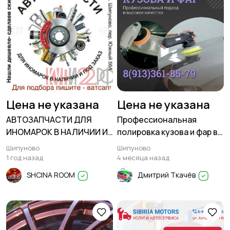
Цена не указана
Цена не указана
АВТОЗАПЧАСТИ ДЛЯ
Профессиональная
ИНОМАРОК В НАЛИЧИИ И
полировка кузова и фар в
ПОД ЗАКАЗ
Шипуново! 8(913)361-85-
Шипуново
Шипуново
79
1 год назад
4 месяца назад
SHCINA ROOM
Дмитрий Ткачёв