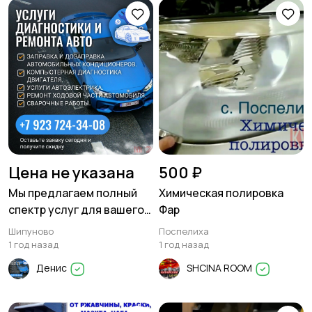
Цена не указана
500 ₽
Мы предлагаем полный
Химическая полировка
спектр услуг для вашего
Фар
автомобиля
Шипуново
Поспелиха
1 год назад
1 год назад
Денис
SHCINA ROOM