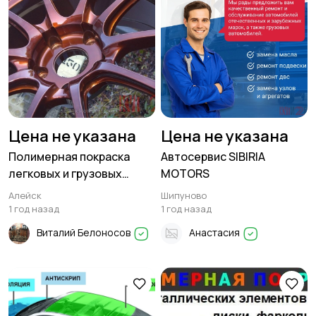
Цена не указана
Цена не указана
Полимерная покраска
Автосервис SIBIRIA
легковых и грузовых
MOTORS
дисков в любой цвет
Алейск
Шипуново
1 год назад
1 год назад
Виталий Белоносов
Анастасия