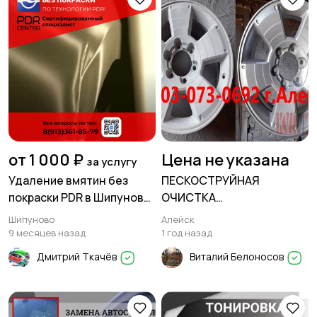
от 1 000 ₽
Цена не указана
за услугу
Удаление вмятин без
ПЕСКОСТРУЙНАЯ
покраски PDR в Шипуново.
ОЧИСТКА
Сертифицированный
АВТОМОБИЛЬНЫХ
Шипуново
Алейск
мастер!
ДИСКОВ
9 месяцев назад
1 год назад
Дмитрий Ткачёв
Виталий Белоносов