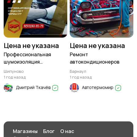
Цена не указана
Цена не указана
Профессиональная
Ремонт
шумоизоляция
автокондиционеров
автомобиля фирмы STP в
Шипуново
Барнаул
Шипуново
1 год назад
1 год назад
Дмитрий Ткачёв
Автотермомир
Магазины
Блог
О нас