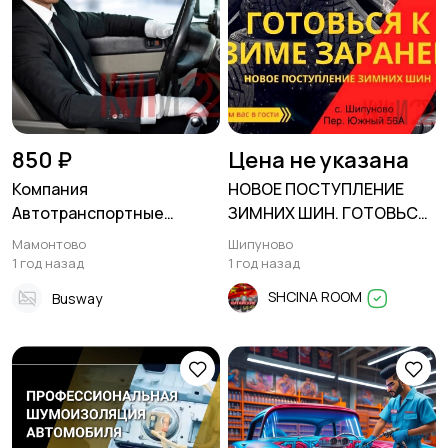
850 ₽
Цена не указана
Компания
НОВОЕ ПОСТУПЛЕНИЕ
Автотранспортные
ЗИМНИХ ШИН. ГОТОВЬСЯ
технологии (АТТ)
К ЗИМЕ ЗАРАНЕЕ
Мамонтово
Шипуново
1 год назад
1 год назад
SHCINA ROOM
Busway