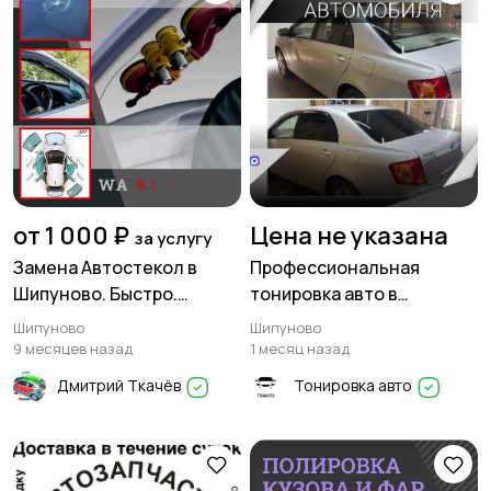
от 1 000 ₽
Цена не указана
за услугу
Замена Автостекол в
Профессиональная
Шипуново. Быстро.
тонировка авто в
Качественно. Недорого.
Шипуново: защитите свой
Шипуново
Шипуново
8(913)361-85-79
автомобиль и создайте
9 месяцев назад
1 месяц назад
комфорт!
Дмитрий Ткачёв
Тонировка авто