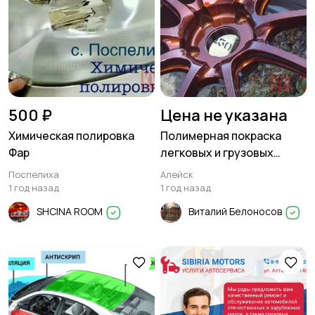
500 ₽
Цена не указана
Химическая полировка
Полимерная покраска
Фар
легковых и грузовых
дисков в любой цвет
Поспелиха
Алейск
1 год назад
1 год назад
SHCINA ROOM
Виталий Белоносов