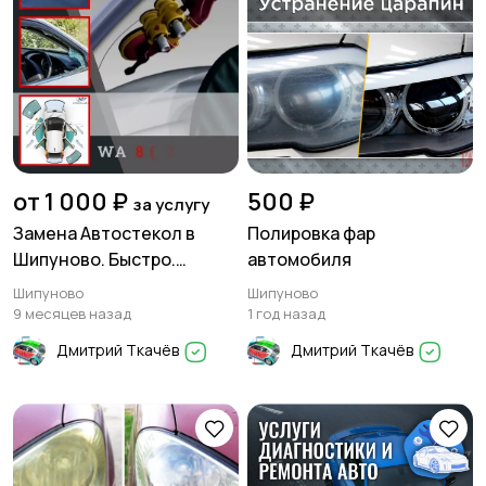
от 1 000 ₽
500 ₽
за услугу
Замена Автостекол в
Полировка фар
Шипуново. Быстро.
автомобиля
Качественно. Недорого.
Шипуново
Шипуново
8(913)361-85-79
9 месяцев назад
1 год назад
Дмитрий Ткачёв
Дмитрий Ткачёв