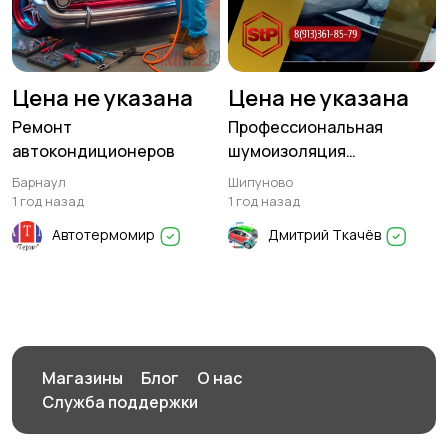
Цена не указана
Цена не указана
Ремонт
Профессиональная
автокондиционеров
шумоизоляция
автомобиля фирмы STP в
Барнаул
Шипуново
Шипуново
1 год назад
1 год назад
Автотермомир
Дмитрий Ткачёв
Магазины
Блог
О нас
Служба поддержки