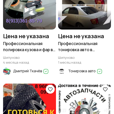
Цена не указана
Цена не указана
Профессиональная
Профессиональная
полировка кузова и фар в
тонировка авто в
Шипуново! 8(913)361-85-
Шипуново: защитите свой
Шипуново
Шипуново
79
автомобиль и создайте
4 месяца назад
1 месяц назад
комфорт!
Дмитрий Ткачёв
Тонировка авто