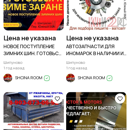
Цена не указана
Цена не указана
НОВОЕ ПОСТУПЛЕНИЕ
АВТОЗАПЧАСТИ ДЛЯ
ЗИМНИХ ШИН. ГОТОВЬСЯ
ИНОМАРОК В НАЛИЧИИ И
К ЗИМЕ ЗАРАНЕЕ
ПОД ЗАКАЗ
Шипуново
Шипуново
1 год назад
1 год назад
SHCINA ROOM
SHCINA ROOM