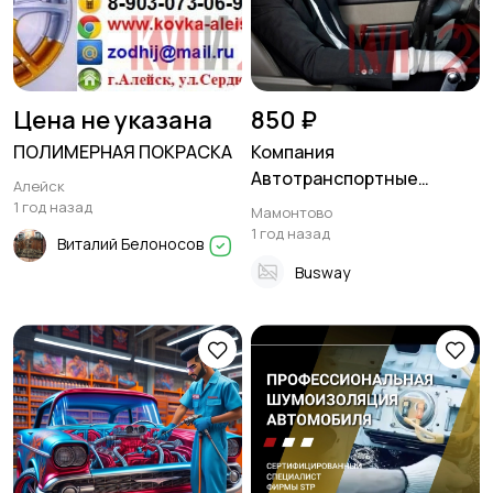
Цена не указана
850 ₽
ПОЛИМЕРНАЯ ПОКРАСКА
Компания
Автотранспортные
Алейск
технологии (АТТ)
1 год назад
Мамонтово
1 год назад
Виталий Белоносов
Busway