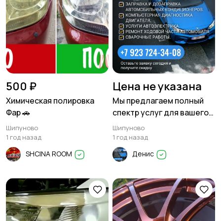
500 ₽
Цена не указана
Химическая полировка
Мы предлагаем полный
Фар 🚗
спектр услуг для вашего
автомобиля
Шипуново
Шипуново
1 год назад
1 год назад
SHCINA ROOM
Денис