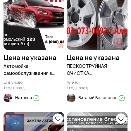
Цена не указана
Цена не указана
Автомойка
ПЕСКОСТРУЙНАЯ
самообслуживания в
ОЧИСТКА
Шипуново
АВТОМОБИЛЬНЫХ
Шипуново
Алейск
ДИСКОВ
1 год назад
1 год назад
Наталья
Виталий Белоносов