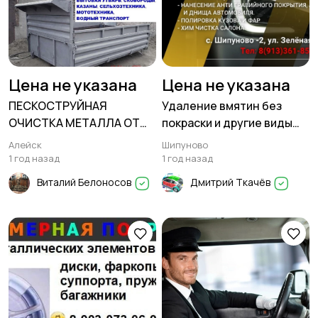
Цена не указана
Цена не указана
ПЕСКОСТРУЙНАЯ
Удаление вмятин без
ОЧИСТКА МЕТАЛЛА ОТ
покраски и другие виды
РЖАВЧИНЫ, КРАСКИ,
кузовных работ
Алейск
Шипуново
МАЗУТА, НАГАРА.
1 год назад
1 год назад
Виталий Белоносов
Дмитрий Ткачёв