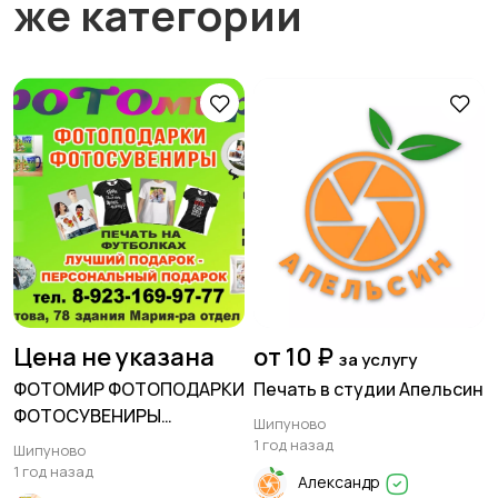
же категории
Цена не указана
от 10 ₽
за услугу
ФОТОМИР ФОТОПОДАРКИ
Печать в студии Апельсин
ФОТОСУВЕНИРЫ
Шипуново
ФОТОПЕЧАТЬ
1 год назад
Шипуново
1 год назад
Александр