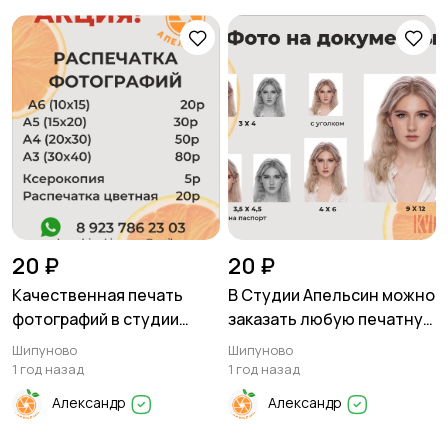
20 ₽
20 ₽
Качественная печать
В Студии Апельсин можно
фотографий в студии
заказать любую печатную
Апельсин
продукцию
Шипуново
Шипуново
1 год назад
1 год назад
Александр
Александр