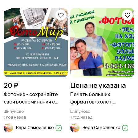
20 ₽
Цена не указана
Фотомир - сохраняйте
Печать больших
свои воспоминания с
форматов: холст,
нами!
фотографии и плакаты,
Шипуново
Шипуново
плоттерная резка
1 год назад
1 год назад
Вера Самойленко
Вера Самойленко