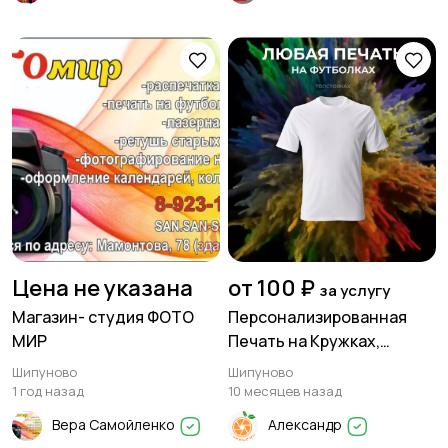
Цена не указана
от 100 ₽
за услугу
Магазин- студия ФОТО
Персонализированная
МИР
Печать на Кружках,
Футболках, Подушках и
Шипуново
Шипуново
Многом Другом! 🎁
1 год назад
10 месяцев назад
Создайте Уникальный
Вера Самойленко
Александр
Подарок!