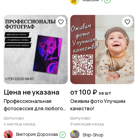
Цена не указана
от 100 ₽
за шт
Профессиональная
Оживим фото Улучшим
фотосессия для любого
качество!
случая
Шипуново
Шипуново
4 месяца назад
9 месяцев назад
Виктория Дорохова
Ship-Shop