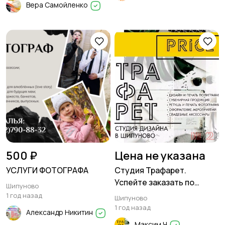
Вера Самойленко
500 ₽
Цена не указана
УСЛУГИ ФОТОГРАФА
Студия Трафарет.
Успейте заказать по
Шипуново
старым ценам!
1 год назад
Шипуново
1 год назад
Александр Никитин
Максим Ч