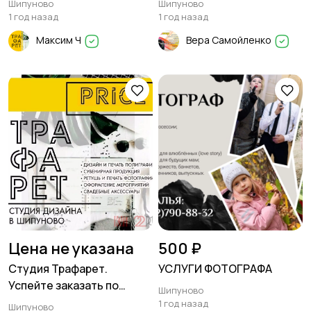
Шипуново
Шипуново
1 год назад
1 год назад
Максим Ч
Вера Самойленко
Цена не указана
500 ₽
Студия Трафарет.
УСЛУГИ ФОТОГРАФА
Успейте заказать по
Шипуново
старым ценам!
1 год назад
Шипуново