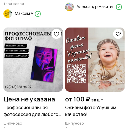
1 год назад
Александр Никитин
Максим Ч
Цена не указана
от 100 ₽
за шт
Профессиональная
Оживим фото Улучшим
фотосессия для любого
качество!
случая
Шипуново
Шипуново