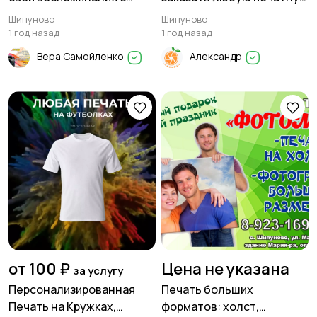
нами!
продукцию
Шипуново
Шипуново
1 год назад
1 год назад
Вера Самойленко
Александр
от 100 ₽
Цена не указана
за услугу
Персонализированная
Печать больших
Печать на Кружках,
форматов: холст,