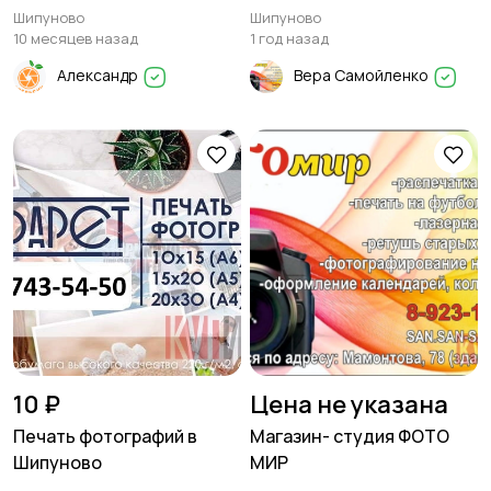
Футболках, Подушках и
фотографии и плакаты,
Шипуново
Шипуново
Многом Другом! 🎁
плоттерная резка
10 месяцев назад
1 год назад
Создайте Уникальный
Александр
Вера Самойленко
Подарок!
10 ₽
Цена не указана
Печать фотографий в
Магазин- студия ФОТО
Шипуново
МИР