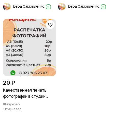
Вера Самойленко
Вера Самойленко
20 ₽
Качественная печать
фотографий в студии
Апельсин
Шипуново
1 год назад