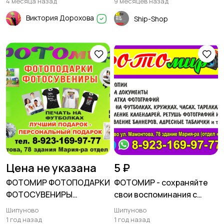
4 месяца назад
9 месяцев назад
Виктория Дорохова
Ship-Shop
Цена не указана
5 ₽
ФОТОМИР ФОТОПОДАРКИ
ФОТОМИР - сохраняйте
ФОТОСУВЕНИРЫ
свои воспоминания с
ФОТОПЕЧАТЬ
нами!
Шипуново
Шипуново
1 год назад
1 год назад