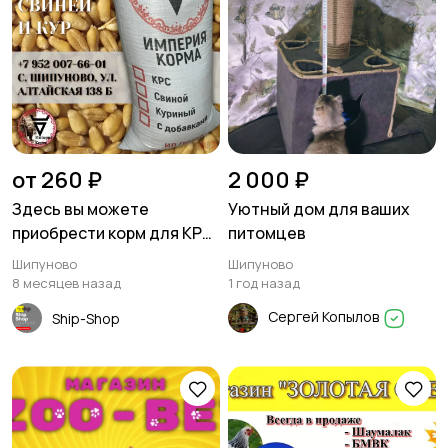
от 260 ₽
2 000 ₽
Здесь вы можете
Уютный дом для ваших
приобрести корм для КРС,
питомцев
свиней и кур в Шипуново
Шипуново
Шипуново
8 месяцев назад
1 год назад
Сергей Копылов
Ship-Shop