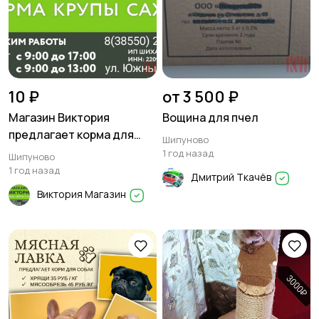
10 ₽
от 3 500 ₽
Магазин Виктория
Вощина для пчел
предлагает корма для
Шипуново
цыплят, свиней, кроликов
1 год назад
Шипуново
1 год назад
Дмитрий Ткачёв
Виктория Магазин