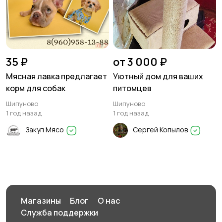
35 ₽
от 3 000 ₽
Мясная лавка предлагает
Уютный дом для ваших
корм для собак
питомцев
Шипуново
Шипуново
1 год назад
1 год назад
Закуп Мясо
Сергей Копылов
Магазины
Блог
О нас
Служба поддержки