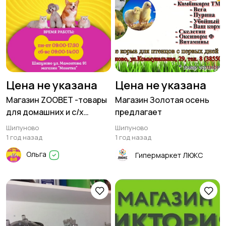
Цена не указана
Цена не указана
Магазин ZOOBET -товары
Магазин Золотая осень
для домашних и с/х
предлагает
животных
Шипуново
Шипуново
1 год назад
1 год назад
Ольга
Гипермаркет ЛЮКС