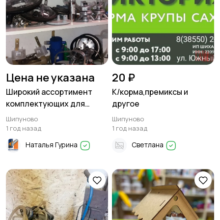
Цена не указана
20 ₽
Широкий ассортимент
К/корма,премиксы и
комплектующих для
другое
доильных аппаратов в
Шипуново
Шипуново
Шипуново
1 год назад
1 год назад
Наталья Гурина
Светлана