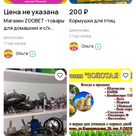
Цена не указана
200 ₽
Магазин ZOOBET -товары
Кормушки для птиц
для домашних и с/х
Шипуново
животных
1 год назад
Шипуново
1 год назад
Ольга
Ольга