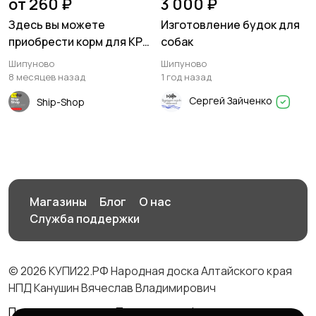
от 260 ₽
3 000 ₽
Здесь вы можете
Изготовление будок для
приобрести корм для КРС,
собак
свиней и кур в Шипуново
Шипуново
Шипуново
8 месяцев назад
1 год назад
Сергей Зайченко
Ship-Shop
Магазины
Блог
О нас
Служба поддержки
© 2026 КУПИ22.РФ Народная доска Алтайского края
НПД Канушин Вячеслав Владимирович
Правила сервиса
Политика конфиденциальности