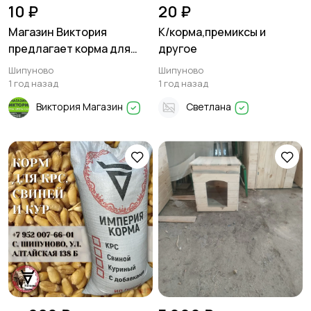
10 ₽
20 ₽
Магазин Виктория
К/корма,премиксы и
предлагает корма для
другое
цыплят, свиней, кроликов
Шипуново
Шипуново
1 год назад
1 год назад
Виктория Магазин
Светлана