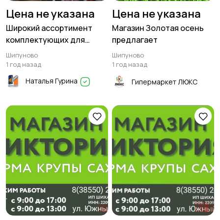
Цена не указана
Цена не указана
Широкий ассортимент
Магазин Золотая осень
комплектующих для
предлагает
доильных аппаратов в
Шипуново
Шипуново
Шипуново
1 год назад
1 год назад
Наталья Гурина
Гипермаркет ЛЮКС