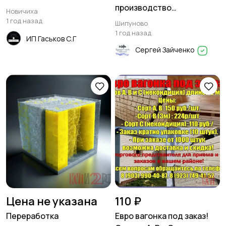
производство
Новичиха
деревянных поддонов
1 год назад
Шипуново
1 год назад
ИП Гаськов С.Г
Сергей Зайченко
Цена не указана
110 ₽
Переработка
Евро вагонка под заказ!