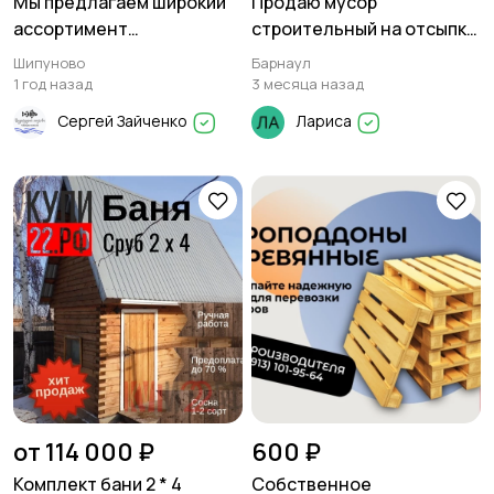
Мы предлагаем широкий
Продаю мусор
ассортимент
строительный на отсыпку
пиломатериалов
дорог.
Шипуново
Барнаул
1 год назад
3 месяца назад
Сергей Зайченко
Лариса
от 114 000 ₽
600 ₽
Комплект бани 2 * 4
Собственное