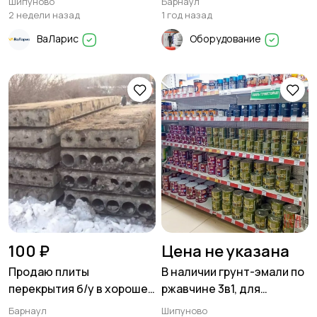
Шипуново
Барнаул
рублей Строительный
2 недели назад
1 год назад
магазин ВаЛарис
ВаЛарис
Оборудование
Шипуново
100 ₽
Цена не указана
Продаю плиты
В наличии грунт-эмали по
перекрытия б/у в хорошем
ржавчине 3в1, для
состоянии.
металла, термостойкие.
Барнаул
Шипуново