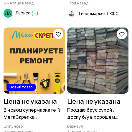
3 месяца назад
1 год назад
Лариса
Гипермаркет ЛЮКС
Новый товар
Цена не указана
Цена не указана
В новом супермаркете 📎
Продаю брус сухой ,
МегаСкрепка
доску б/у в хорошем
расширенный
состояянии.
Шипуново
Барнаул
ассортимент товаров для
2 месяца назад
3 месяца назад