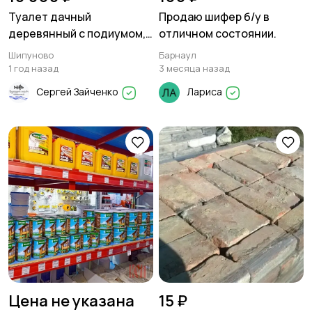
Туалет дачный
Продаю шифер б/у в
деревянный с подиумом,
отличном состоянии.
сидячий
Шипуново
Барнаул
1 год назад
3 месяца назад
Сергей Зайченко
Лариса
Цена не указана
15 ₽