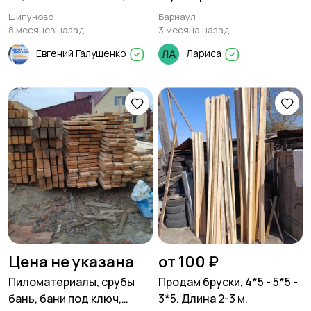
металла 0.42 Длина 3
Шипуново
Барнаул
метра в Шипуново
8 месяцев назад
3 месяца назад
Евгений Галущенко
Лариса
Цена не указана
от 100 ₽
Пиломатериалы, срубы
Продам бруски, 4*5 - 5*5 -
бань, бани под ключ,
3*5. Длина 2-3 м.