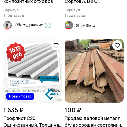
композитных отходов
Сортов А, В и С
(некондиция) длиной 2
Барнаул
Барнаул
метра.
1 год назад
1 год назад
Оборудование
Ship-Shop
Новый товар
1 635 ₽
100 ₽
Профлист С20
Продаю деловой металл
Оцинкованный. Толщина
б/у в хорошем состоянии.