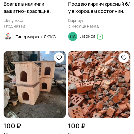
Всегда в наличии
Продаю кирпич красный б/
защитно- красящие
у в хорошем состоянии.
составы
Шипуново
Барнаул
1 год назад
3 месяца назад
Лариса
Гипермаркет ЛЮКС
100 ₽
100 ₽