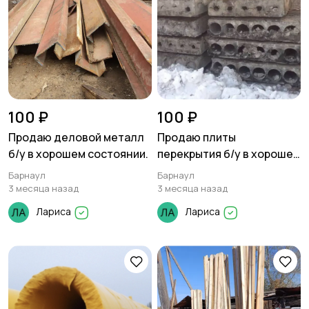
100 ₽
100 ₽
Продаю деловой металл
Продаю плиты
б/у в хорошем состоянии.
перекрытия б/у в хорошем
состоянии.
Барнаул
Барнаул
3 месяца назад
3 месяца назад
Лариса
Лариса