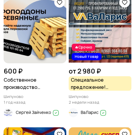
🔥Срочно
Новый товар
600 ₽
от 2 980 ₽
Собственное
Специальное
производство
предложение!
деревянных поддонов
Профнастил от 2980
Шипуново
Шипуново
рублей Строительный
1 год назад
2 недели назад
магазин ВаЛарис
Сергей Зайченко
ВаЛарис
Шипуново