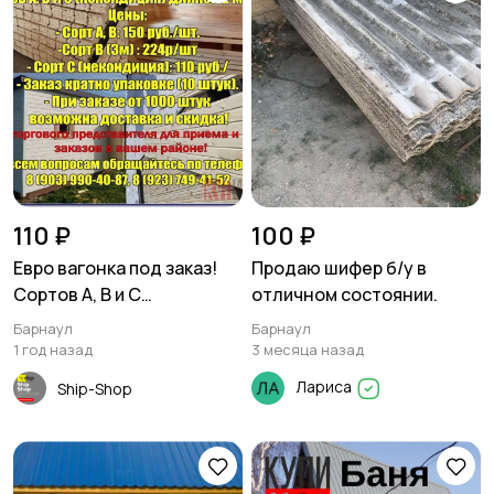
110 ₽
100 ₽
Евро вагонка под заказ!
Продаю шифер б/у в
Сортов А, В и С
отличном состоянии.
(некондиция) длиной 2
Барнаул
Барнаул
метра.
1 год назад
3 месяца назад
Лариса
Ship-Shop