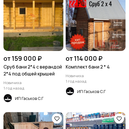
от 159 000 ₽
от 114 000 ₽
Сруб бани 2*4 с верандой
Комплект бани 2 * 4
2*4 под общей крышей
Новичиха
1 год назад
Новичиха
1 год назад
ИП Гаськов С.Г
ИП Гаськов С.Г