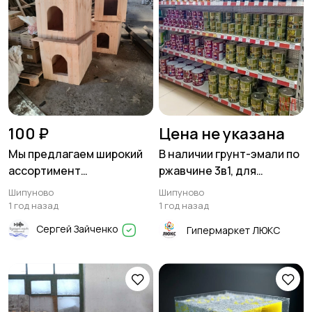
100 ₽
Цена не указана
Мы предлагаем широкий
В наличии грунт-эмали по
ассортимент
ржавчине 3в1, для
пиломатериалов
металла, термостойкие.
Шипуново
Шипуново
1 год назад
1 год назад
Сергей Зайченко
Гипермаркет ЛЮКС