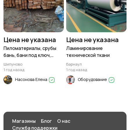
Цена не указана
Цена не указана
Пиломатериалы, срубы
Ламинирование
бань, бани под ключ,
технической ткани
заборы и многое другое.
Шипуново
Барнаул
1 год назад
1 год назад
Насонова Елена
Оборудование
Магазины
Блог
О нас
Служба поддержки