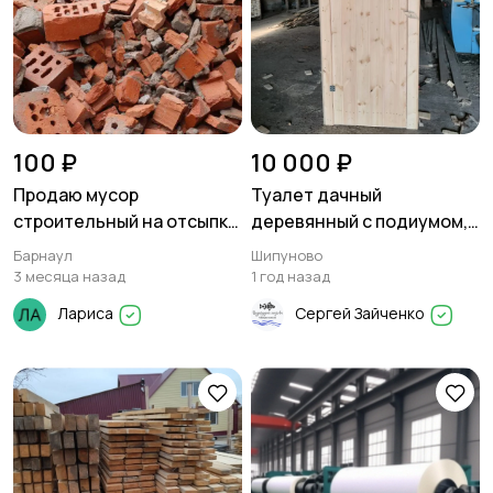
100 ₽
10 000 ₽
Продаю мусор
Туалет дачный
строительный на отсыпку
деревянный с подиумом,
дорог.
сидячий
Барнаул
Шипуново
3 месяца назад
1 год назад
Лариса
Сергей Зайченко