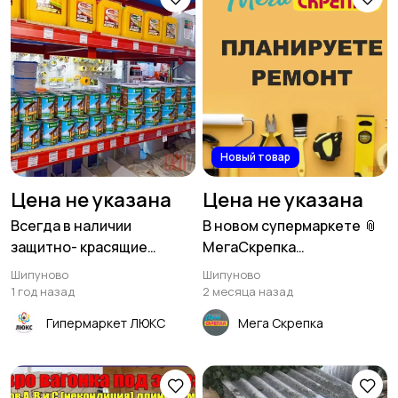
Новый товар
Цена не указана
Цена не указана
Всегда в наличии
В новом супермаркете 📎
защитно- красящие
МегаСкрепка
составы
расширенный
Шипуново
Шипуново
ассортимент товаров для
1 год назад
2 месяца назад
ремонта.
Гипермаркет ЛЮКС
Мега Скрепка