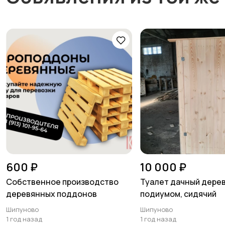
600 ₽
10 000 ₽
Собственное производство
Туалет дачный дере
деревянных поддонов
подиумом, сидячий
Шипуново
Шипуново
1 год назад
1 год назад