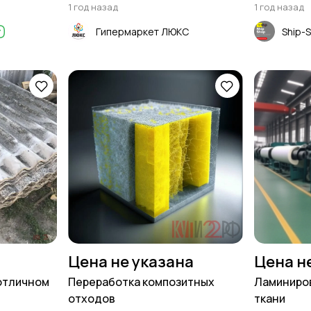
1 год назад
1 год назад
Гипермаркет ЛЮКС
Ship-
Цена не указана
Цена н
 отличном
Переработка композитных
Ламиниро
отходов
ткани