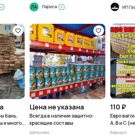
Лариса
ИП Гас
на
Цена не указана
110 ₽
ы бань,
Всегда в наличии защитно-
Евро вагон
ы и многое
красящие составы
А, В и С (
метра.
Шипуново
Барнаул