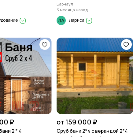
Барнаул
3 месяца назад
удование
Лариса
000 ₽
от 159 000 ₽
ани 2 * 4
Сруб бани 2*4 с верандой 2*4