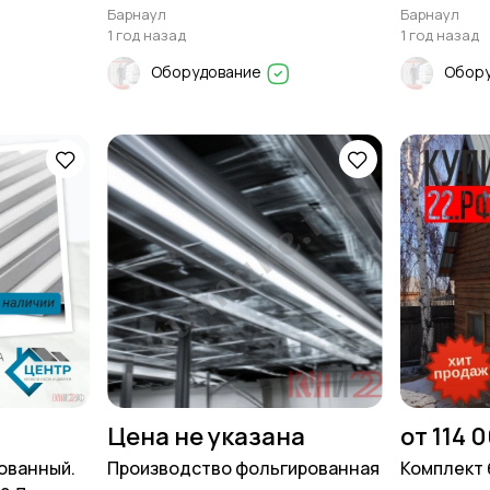
Барнаул
Барнаул
1 год назад
1 год назад
Оборудование
Обор
Цена не указана
от 114 
ованный.
Производство фольгированная
Комплект б