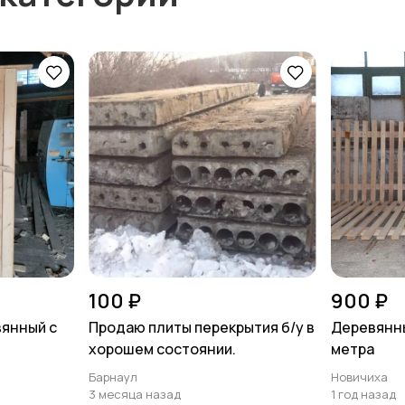
100 ₽
900 ₽
вянный с
Продаю плиты перекрытия б/у в
Деревянный
хорошем состоянии.
метра
Барнаул
Новичиха
3 месяца назад
1 год назад