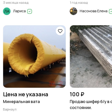
3 месяца назад
1 год назад
Лариса
Насонова Елена
Цена не указана
100 ₽
Минеральная вата
Продаю шифер б/у в
состоянии.
Барнаул