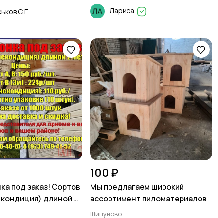
Лариса
ьков С.Г
100 ₽
ка под заказ! Сортов
Мы предлагаем широкий
некондиция) длиной 2
ассортимент пиломатериалов
Шипуново