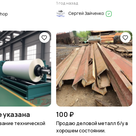
1 год назад
Сергей Зайченко
Shop
е указана
100 ₽
вание технической
Продаю деловой металл б/у в
хорошем состоянии.