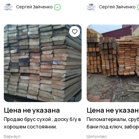
Сергей Зайченко
Сергей Зайченко
Цена не указана
Цена не указа
Продаю брус сухой , доску б/у в
Пиломатериалы, сруб
хорошем состояянии.
бани под ключ, забор
другое.
Барнаул
Шипуново