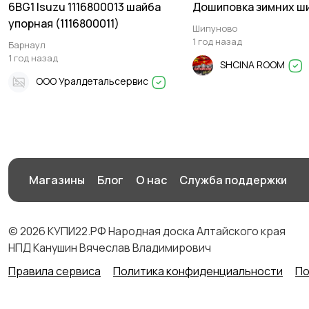
6BG1 Isuzu 1116800013 шайба
Дошиповка зимних ш
упорная (1116800011)
Шипуново
1 год назад
Барнаул
1 год назад
SHCINA ROOM
ООО Уралдетальсервис
Магазины
Блог
О нас
Служба поддержки
© 2026 КУПИ22.РФ Народная доска Алтайского края
НПД Канушин Вячеслав Владимирович
Правила сервиса
Политика конфиденциальности
По