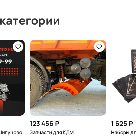
 категории
123 456 ₽
1 625 ₽
 Шипуново:
Запчасти для КДМ
Наборы д