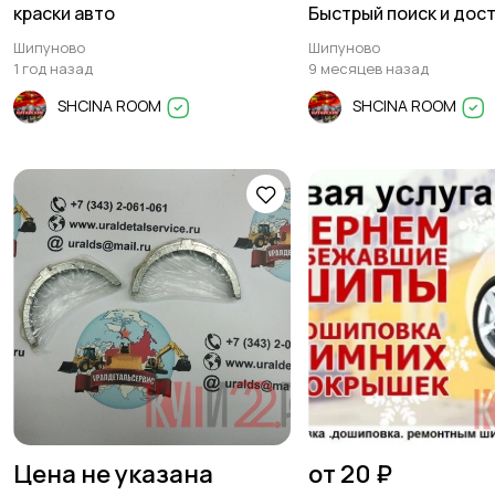
краски авто
Быстрый поиск и дост
дня!
Шипуново
Шипуново
1 год назад
9 месяцев назад
SHCINA ROOM
SHCINA ROOM
Цена не указана
от 20 ₽