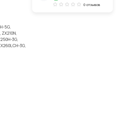
0 отзывов
0H-5G,
, ZX210N,
X250H-3G,
ZX260LCH-3G,