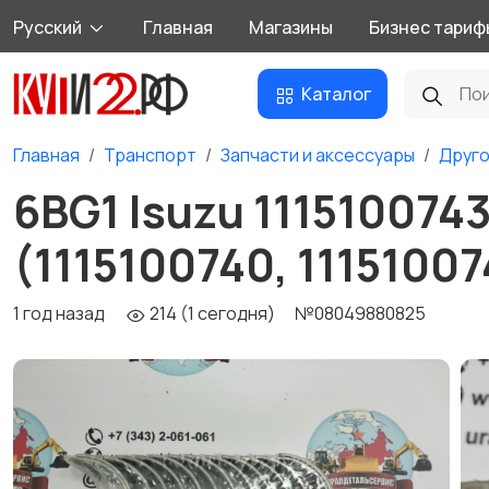
Русский
Главная
Магазины
Бизнес тариф
Каталог
Главная
Транспорт
Запчасти и аксессуары
Друг
6BG1 Isuzu 11151007
(1115100740, 111510074
1 год назад
214 (1 сегодня)
№08049880825