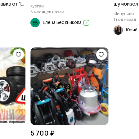
авка от 1
шумоизол
Курган
6 месяцев назад
Шипуново
1 год назад
Елена Бердникова
Юрий
5 700 ₽