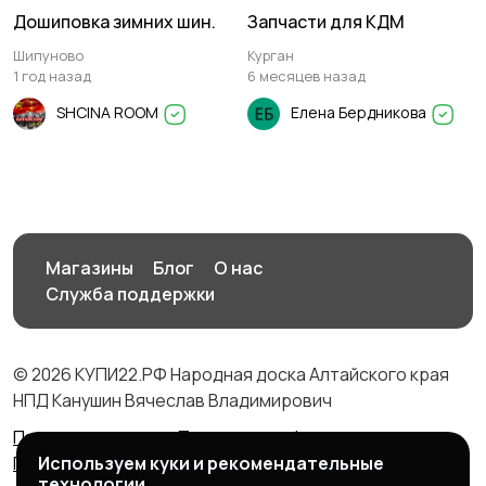
Дошиповка зимних шин.
Запчасти для КДМ
Шипуново
Курган
1 год назад
6 месяцев назад
SHCINA ROOM
Елена Бердникова
Магазины
Блог
О нас
Служба поддержки
© 2026 КУПИ22.РФ Народная доска Алтайского края
НПД Канушин Вячеслав Владимирович
Правила сервиса
Политика конфиденциальности
Политика использования cookie
Используем куки и рекомендательные
технологии