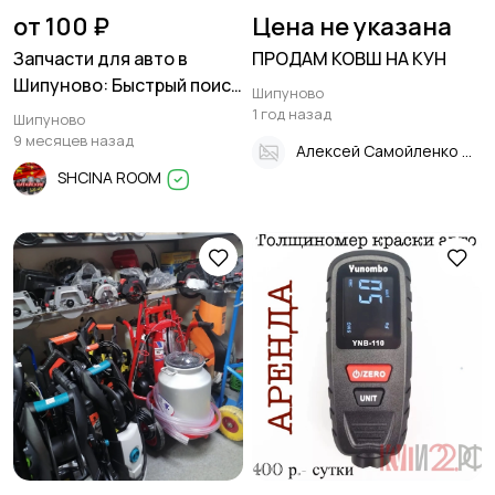
от 100 ₽
Цена не указана
Запчасти для авто в
ПРОДАМ КОВШ НА КУН
Шипуново: Быстрый поиск
Шипуново
и доставка от 1 дня!
1 год назад
Шипуново
9 месяцев назад
Алексей Самойленко
SHCINA ROOM