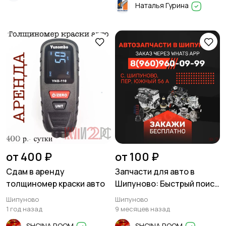
Наталья Гурина
от 400 ₽
от 100 ₽
Сдам в аренду
Запчасти для авто в
толщиномер краски авто
Шипуново: Быстрый поиск
и доставка от 1 дня!
Шипуново
Шипуново
1 год назад
9 месяцев назад
SHCINA ROOM
SHCINA ROOM