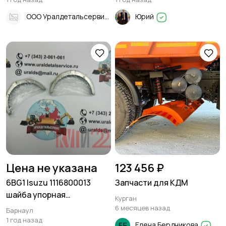
ООО Уралдетальсервис
Юрий
Цена не указана
123 456 ₽
6BG1 Isuzu 1116800013
Запчасти для КДМ
шайба упорная
Курган
(1116800011)
6 месяцев назад
Барнаул
1 год назад
Елена Бердникова