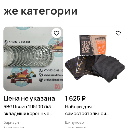
же категории
Цена не указана
1 625 ₽
6BG1 Isuzu 1115100743
Наборы для
вкладыши коренные
самостоятельной
(1115100740, 1115100741,
шумоизоляции
Барнаул
Шипуново
11151
автомобиля
1 год назад
1 год назад