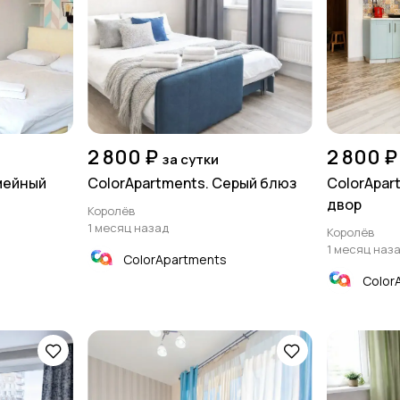
2 800 ₽
2 800 ₽
за сутки
мейный
ColorApartments. Серый блюз
ColorApar
двор
Королёв
1 месяц назад
Королёв
1 месяц наз
ColorApartments
Color