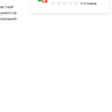
0 отзывов
тактный
окументов
компаний.