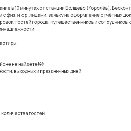
ние в 10 минутах от станции Болшево (Королёв). Бескон
 с физ. и юр. лицами; заявку на оформление отчётных д
ровок, гостей города, путешественников и сотрудников 
принадлежности
вартиры!
айоне не найдете!🤩
ности, выходных и праздничных дней.
»
 количества гостей,