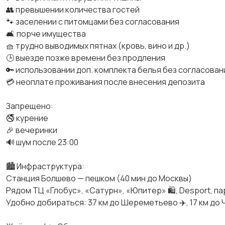
👥 превышении количества гостей
🐾 заселении с питомцами без согласования
🛋 порче имущества
🧺 трудно выводимых пятнах (кровь, вино и др.)
🕒 выезде позже времени без продления
🔑 использовании доп. комплекта белья без согласован
💳 неоплате проживания после внесения депозита
Запрещено:
🚭 курение
🎉 вечеринки
🔊 шум после 23:00
🏙 Инфраструктура:
Станция Болшево — пешком (40 мин до Москвы)
Рядом ТЦ «Глобус», «Сатурн», «Юпитер» 🛍, Desport, пар
Удобно добираться: 37 км до Шереметьево ✈️, 17 км до Ч