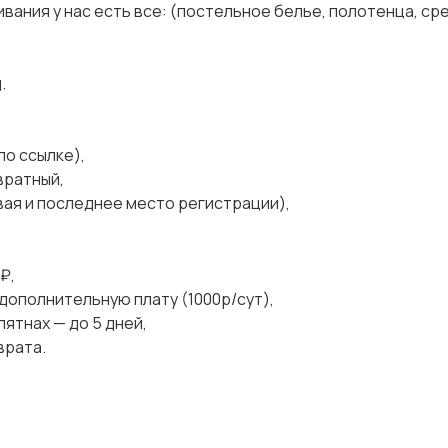
вания у нас есть все: (постельное белье, полотенца, ср
.
по ссылке),
вратный,
вая и последнее место регистрации),
₽,
дополнительную плату (1000р/сут),
ятнах — до 5 дней,
врата.