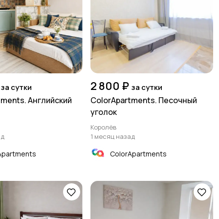
2 800 ₽
за сутки
за сутки
tments. Английский
ColorApartments. Песочный
уголок
Королёв
ад
1 месяц назад
Apartments
ColorApartments