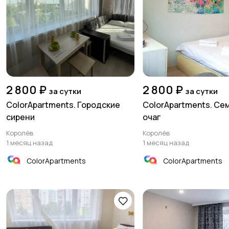
2 800 ₽
2 800 ₽
за сутки
за сутки
ColorApartments. Городские
ColorApartments. Се
сирени
очаг
Королёв
Королёв
1 месяц назад
1 месяц назад
ColorApartments
ColorApartments