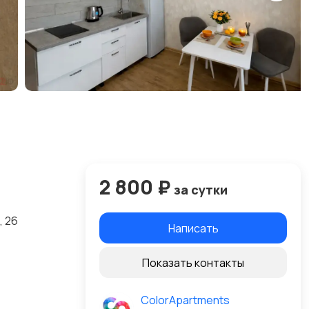
2 800 ₽
за сутки
, 26
Написать
Показать контакты
ColorApartments