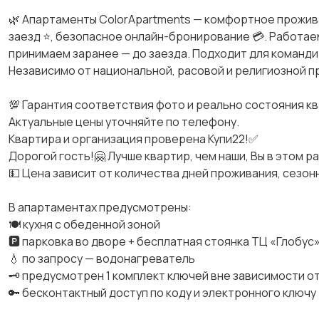
🌿 Апартаменты ColorApartments — комфортное прожива
заезд ⭐, безопасное онлайн-бронирование 💳. Работаем
принимаем заранее — до заезда. Подходит для команди
Независимо от национальной, расовой и религиозной 
💯 Гарантия соответствия фото и реально состояния к
Актуальные цены уточняйте по телефону.
Квартира и организация проверена Купи22!✅
Дорогой гость!🤗 Лучше квартир, чем наши, Вы в этом р
💵 Цена зависит от количества дней проживания, сезон
В апартаментах предусмотрены:
🍽 кухня с обеденной зоной
🅿️ парковка во дворе + бесплатная стоянка ТЦ «Глобус
💧 по запросу — водонагреватель
🗝 предусмотрен 1 комплект ключей вне зависимости от
🔑 бесконтактный доступ по коду и электронного ключу