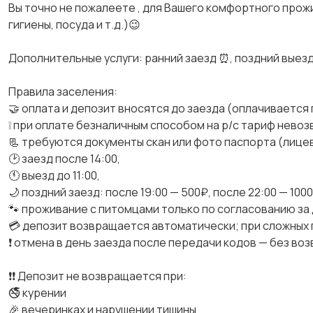
Вы точно не пожалеете , для Вашего комфортного прожи
гигиены, посуда и т.д.)😉
Дополнительные услуги: ранний заезд ⏰, поздний выезд
Правила заселения:
🤝 оплата и депозит вносятся до заезда (оплачивается 
❕ при оплате безналичным способом на р/с тариф невоз
📃 требуются документы скан или фото паспорта (лице
🕑 заезд после 14:00,
🕚 выезд до 11:00,
🌙 поздний заезд: после 19:00 — 500₽, после 22:00 — 1000
🐾 проживание с питомцами только по согласованию за 
💳 депозит возвращается автоматически; при сложных п
❗ отмена в день заезда после передачи кодов — без воз
❗❗ Депозит не возвращается при:
🚭 курении
🎉 вечеринках и нарушении тишины