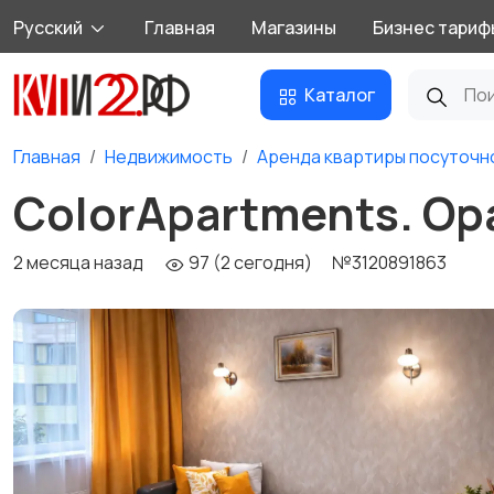
Русский
Главная
Магазины
Бизнес тариф
Каталог
Главная
Недвижимость
Аренда квартиры посуточн
ColorApartments. О
2 месяца назад
97 (2 сегодня)
№3120891863