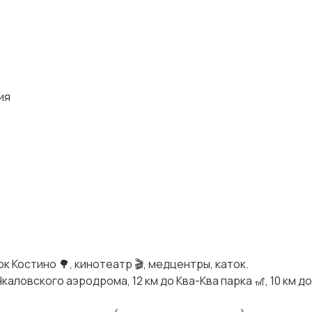
ия
к Костино 🌳, кинотеатр 🎬, медцентры, каток.
каловского аэродрома, 12 км до Ква-Ква парка 🎢, 10 км д