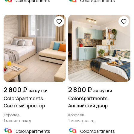
ColorApartments
ColorApartments
2 800 ₽
2 800 ₽
за сутки
за сутки
ColorApartments.
ColorApartments.
Светлый простор
Английский двор
Королёв
Королёв
1 месяц назад
1 месяц назад
ColorApartments
ColorApartments