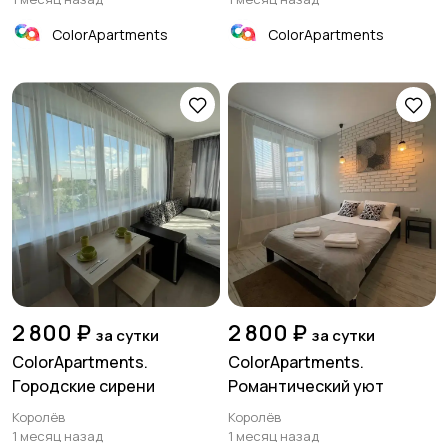
ColorApartments
ColorApartments
2 800 ₽
2 800 ₽
за сутки
за сутки
ColorApartments.
ColorApartments.
Городские сирени
Романтический уют
Королёв
Королёв
1 месяц назад
1 месяц назад