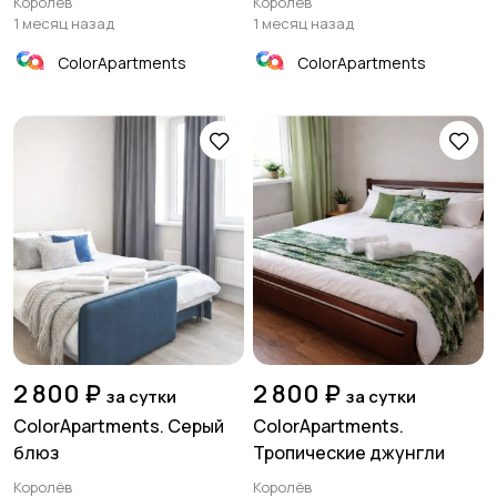
Королёв
Королёв
1 месяц назад
1 месяц назад
ColorApartments
ColorApartments
2 800 ₽
2 800 ₽
за сутки
за сутки
ColorApartments. Серый
ColorApartments.
блюз
Тропические джунгли
Королёв
Королёв