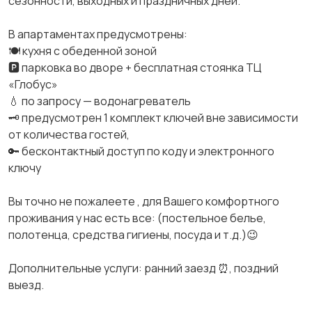
сезонности, выходных и праздничных дней.
В апартаментах предусмотрены:
🍽 кухня с обеденной зоной
🅿️ парковка во дворе + бесплатная стоянка ТЦ
«Глобус»
💧 по запросу — водонагреватель
🗝 предусмотрен 1 комплект ключей вне зависимости
от количества гостей,
🔑 бесконтактный доступ по коду и электронного
ключу
Вы точно не пожалеете , для Вашего комфортного
проживания у нас есть все: (постельное белье,
полотенца, средства гигиены, посуда и т.д.)😉
Дополнительные услуги: ранний заезд ⏰, поздний
выезд.