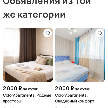
Объявления из той
же категории
2 800 ₽
2 800 ₽
за сутки
за сутки
ColorApartments. Родные
ColorApartments.
просторы
Свадебный комфорт