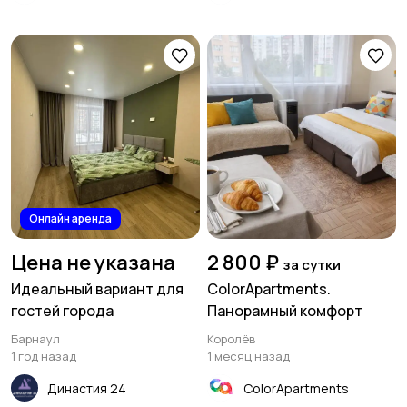
Онлайн аренда
Цена не указана
2 800 ₽
за сутки
Идеальный вариант для
ColorApartments.
гостей города
Панорамный комфорт
Барнаул
Королёв
1 год назад
1 месяц назад
Династия 24
ColorApartments