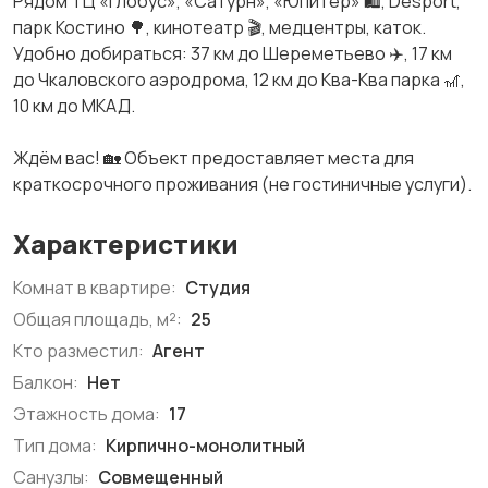
Рядом ТЦ «Глобус», «Сатурн», «Юпитер» 🛍, Desport,
парк Костино 🌳, кинотеатр 🎬, медцентры, каток.
Удобно добираться: 37 км до Шереметьево ✈️, 17 км
до Чкаловского аэродрома, 12 км до Ква-Ква парка 🎢,
10 км до МКАД.
Ждём вас! 🏡 Объект предоставляет места для
краткосрочного проживания (не гостиничные услуги).
Характеристики
Комнат в квартире:
Студия
Общая площадь, м²:
25
Кто разместил:
Агент
Балкон:
Нет
Этажность дома:
17
Тип дома:
Кирпично-монолитный
Санузлы:
Совмещенный