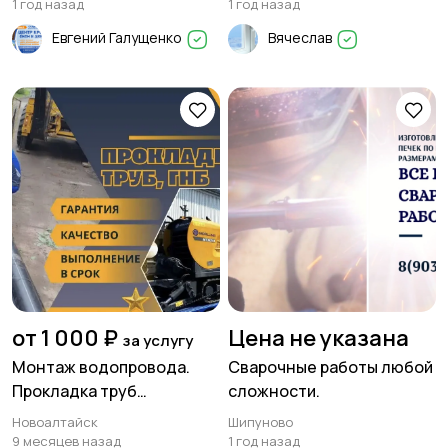
1 год назад
1 год назад
Евгений Галущенко
Вячеслав
от 1 000 ₽
Цена не указана
за услугу
Монтаж водопровода.
Сварочные работы любой
Прокладка труб
сложности.
канализации
Новоалтайск
Шипуново
9 месяцев назад
1 год назад