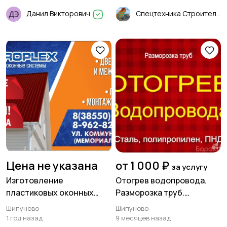
Данил Викторович
Спецтехника Строительные Работы
Цена не указана
от 1 000 ₽
за услугу
Изготовление
Отогрев водопровода.
пластиковых оконных
Разморозка труб.
систем и их монтаж
Прочистка канализации
Шипуново
Шипуново
1 год назад
9 месяцев назад