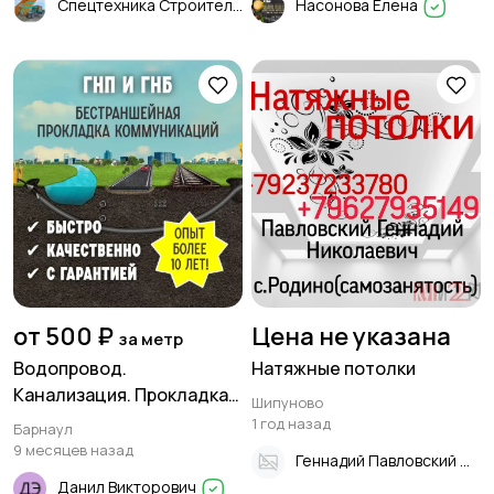
Спецтехника Строительные Работы
Насонова Елена
от 500 ₽
Цена не указана
за метр
Водопровод.
Натяжные потолки
Канализация. Прокладка
Шипуново
труб методом ГНБ
1 год назад
Барнаул
9 месяцев назад
Геннадий Павловский
Данил Викторович