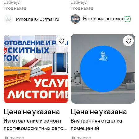
Барнаул
Барнаул
1 год назад
1 год назад
Натяжные потолки
Pvhokna1610@mail.ru
Цена не указана
Цена не указана
Изготовление и ремонт
Внутренняя отделка
противомоскитных сеток,
помещений
услуги листогиба
Шипуново
Шипуново