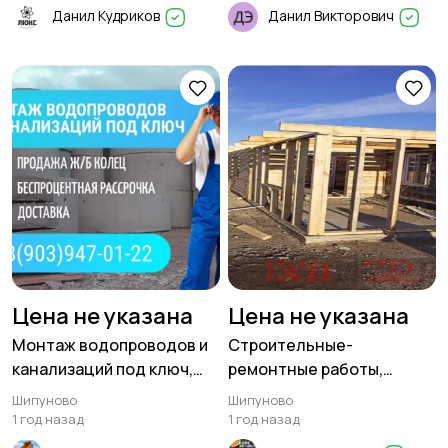
Данил Кудриков
Данил Викторович
Цена не указана
Цена не указана
Монтаж водопроводов и
Строительные-
канализаций под ключ,
ремонтные работы,
строительные работы
монтаж электрики,
Шипуново
Шипуново
внутренняя отделка
1 год назад
1 год назад