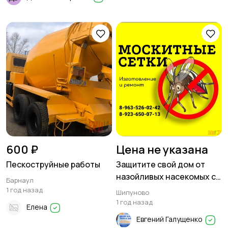
600 ₽
Цена не указана
Пескоструйные работы
Защитите свой дом от
назойливых насекомых с
Барнаул
помощью москитных
1 год назад
Шипуново
сеток
1 год назад
Елена
Евгений Галущенко