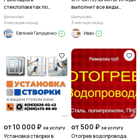
стеклопакетах по
выполнит все виды
индивидуальным эскизам
кровельных работ
Шипуново
Шипуново
в Шипуново! 📞 8-963-526-
9 месяцев назад
3 месяца назад
02-42
Евгений Галущенко
Иван
от 10 000 ₽
от 500 ₽
за услугу
за услугу
Установка створки в
Отогрев водопровода.