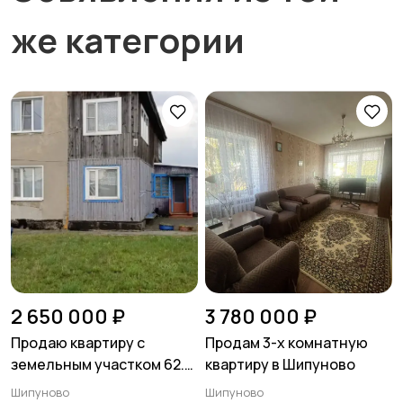
же категории
2 650 000 ₽
3 780 000 ₽
Продаю квартиру с
Продам 3-х комнатную
земельным участком 62.8
квартиру в Шипуново
м2, 3 комнаты и кухня 10.4
Шипуново
Шипуново