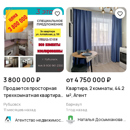
3 800 000 ₽
от 4 750 000 ₽
Продается просторная
Квартира, 2 комнаты, 44.2
трехкомнатная квартира в
м², Агент
Рубцовске
Рубцовск
Барнаул
11 месяцев назад
1 год назад
Наталья Досымханова
Агентство недвижимости "Квартиры.ру"- Рубцовск