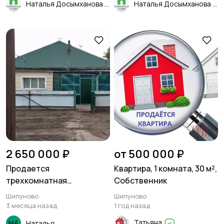
Наталья Досымханова
Наталья Досымханова
2 650 000 ₽
от 500 000 ₽
Продается
Квартира, 1 комната, 30 м²,
трехкомнатная
Собственник
благоустроенная
Шипуново
Шипуново
квартира в
3 месяца назад
1 год назад
двухквартирном доме
Татьяна
Наталья