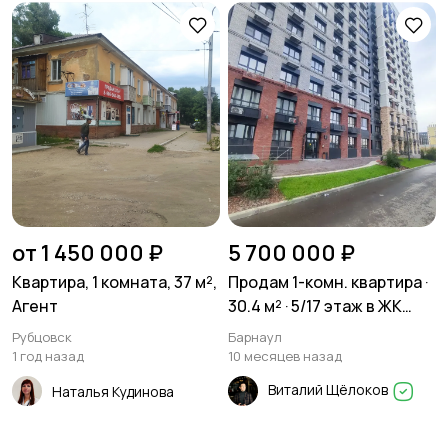
от 1 450 000 ₽
5 700 000 ₽
Квартира, 1 комната, 37 м²,
Продам 1-комн. квартира ·
Агент
30.4 м² · 5/17 этаж в ЖК
Шотландия
Рубцовск
Барнаул
1 год назад
10 месяцев назад
Виталий Щёлоков
Наталья Кудинова