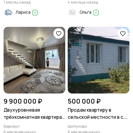
м2 в Шипуново
1 месяц назад
4 месяца назад
Лариса
Ольга
9 900 000 ₽
500 000 ₽
Двухуровневая
Продам квартиру в
трёхкомнатная квартира
сельской местности в с.
77,4 м² в Барнауле
Ельцовка, Шипуновский
Барнаул
Шипуново
район
6 месяцев назад
6 месяцев назад