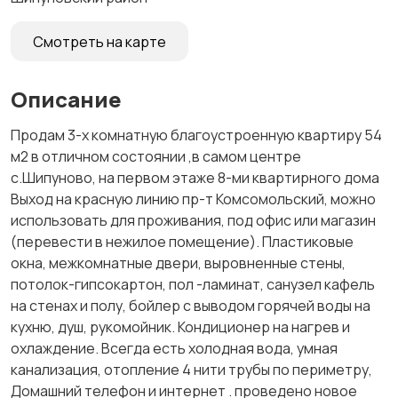
Смотреть на карте
Описание
Продам 3-х комнатную благоустроенную квартиру 54
м2 в отличном состоянии ,в самом центре
с.Шипуново, на первом этаже 8-ми квартирного дома
Выход на красную линию пр-т Комсомольский, можно
использовать для проживания, под офис или магазин
(перевести в нежилое помещение). Пластиковые
окна, межкомнатные двери, выровненные стены,
потолок-гипсокартон, пол -ламинат, санузел кафель
на стенах и полу, бойлер с выводом горячей воды на
кухню, душ, рукомойник. Кондиционер на нагрев и
охлаждение. Всегда есть холодная вода, умная
канализация, отопление 4 нити трубы по периметру,
Домашний телефон и интернет . проведено новое