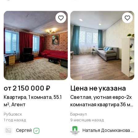
от 2 150 000 ₽
Цена не указана
Квартира, 1 комната, 55.1
Светлая, уютная евро-2х
м², Агент
комнатная квартира 36 м²
в Барнауле, Суворова 12 к
Рубцовск
Барнаул
1
1 год назад
9 месяцев назад
Сергей
Наталья Досымханова