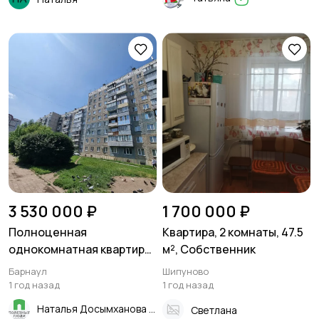
3 530 000 ₽
1 700 000 ₽
Полноценная
Квартира, 2 комнаты, 47.5
однокомнатная квартира!
м², Собственник
В Индустриальном
Барнаул
Шипуново
районе!
1 год назад
1 год назад
Наталья Досымханова
Светлана