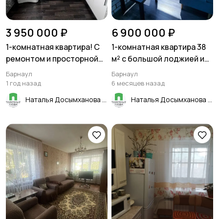
3 950 000 ₽
6 900 000 ₽
1-кoмнaтная квартира! С
1-комнатная квартира 38
ремонтом и просторной
м² с большой лоджией и
кухней!
гардеробной! В
Барнаул
Барнаул
кирпичном доме на
1 год назад
6 месяцев назад
среднем этаже!
Наталья Досымханова
Наталья Досымханова