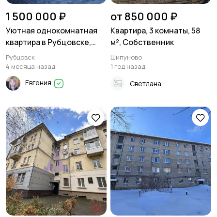
1 500 000 ₽
от 850 000 ₽
Уютная однокомнатная
Квартира, 3 комнаты, 58
квартира в Рубцовске,
м², Собственник
улица Федоренко, 26.
Рубцовск
Шипуново
4 месяца назад
1 год назад
Евгения
Светлана