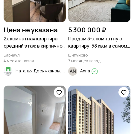
Цена не указана
5 300 000 ₽
2х комнатная квартира,
Продам 3-х комнатную
средний этаж в кирпичном
квартиру, 58 кв.м,в самом
доме, 44 м² в центре
центре с.Шипуново
Барнаул
Шипуново
Барнаула!
4 месяца назад
7 месяцев назад
Наталья Досымханова
Anna