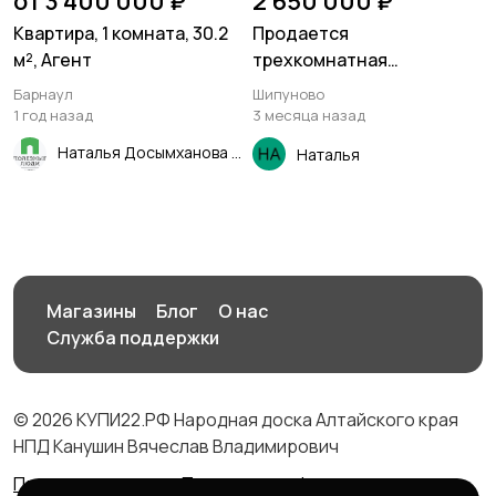
от 3 400 000 ₽
2 650 000 ₽
Квартира, 1 комната, 30.2
Продается
м², Агент
трехкомнатная
благоустроенная
Барнаул
Шипуново
квартира в
1 год назад
3 месяца назад
двухквартирном доме
Наталья Досымханова
Наталья
Магазины
Блог
О нас
Служба поддержки
© 2026 КУПИ22.РФ Народная доска Алтайского края
НПД Канушин Вячеслав Владимирович
Правила сервиса
Политика конфиденциальности