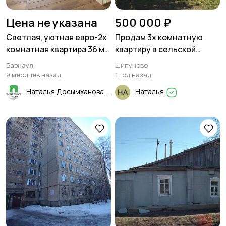
Цена не указана
500 000 ₽
Светлая, уютная евро-2х
Продам 3х комнатную
комнатная квартира 36 м²
квартиру в сельской
в Барнауле, Суворова 12 к
местности
Барнаул
Шипуново
1
9 месяцев назад
1 год назад
Наталья Досымханова
Наталья