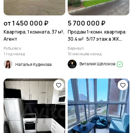
от 1 450 000 ₽
5 700 000 ₽
Квартира, 1 комната, 37 м²,
Продам 1-комн. квартира ·
Агент
30.4 м² · 5/17 этаж в ЖК
Шотландия
Рубцовск
Барнаул
1 год назад
10 месяцев назад
Виталий Щёлоков
Наталья Кудинова