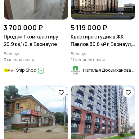
3 700 000 ₽
5 119 000 ₽
Продам 1 ком квартиру,
Квартира студия в ЖК
29,9 кв,1/9, в Барнауле
Павлов 30,8 м² г.Барнаул,
Павловский тракт, 251Б
Барнаул
Барнаул
3 месяца назад
11 месяцев назад
Ship Shop
Наталья Досымханова