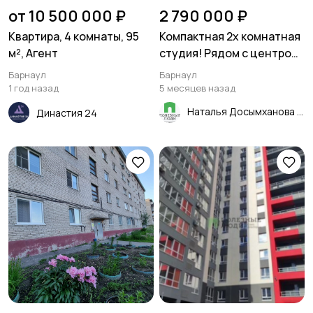
от 10 500 000 ₽
2 790 000 ₽
Квартира, 4 комнаты, 95
Компактная 2х комнатная
м², Агент
студия! Рядом с центром!
В теплом, кирпичном
Барнаул
Барнаул
доме! Барнаул
1 год назад
5 месяцев назад
Наталья Досымханова
Династия 24