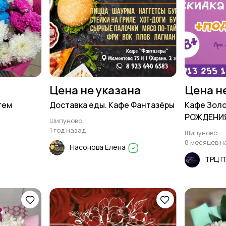
Цена не указана
Цена н
тем
Доставка еды. Кафе Фантазёры
Кафе Золо
РОЖДЕНИЯ
Шипуново
подарок в
1 год назад
Шипуново
8 месяцев н
Насонова Елена
ТРЦ 