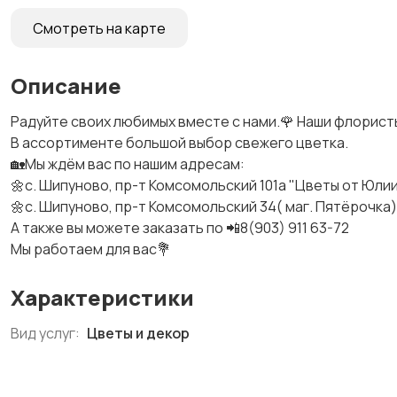
Смотреть на карте
Описание
Радуйте своих любимых вместе с нами.🌹 Наши флорист
В ассортименте большой выбор свежего цветка.
🏡Мы ждём вас по нашим адресам:
🌼с. Шипуново, пр-т Комсомольский 101а "Цветы от Юли
🌼с. Шипуново, пр-т Комсомольский 34( маг. Пятёрочка
А также вы можете заказать по 📲8(903) 911 63-72
Мы работаем для вас💐
Характеристики
Вид услуг:
Цветы и декор