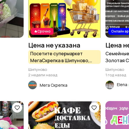
🔥Срочно
Онлайн а
Цена не указана
Цена н
Посетите супермаркет
Семейные 
МегаСкрепка в Шипуново,
Золотая С
если начали подготовку к
Шипуново
Шипуново
Празднику!
2 недели назад
1 год назад
Elena
Мега Скрепка