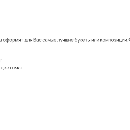
ы оформят для Вас самые лучшие букеты или композиции.
и"
) цветомат.