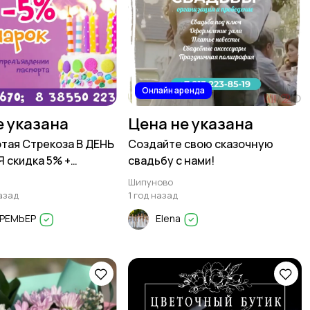
Онлайн аренда
е указана
Цена не указана
тая Стрекоза В ДЕНЬ
Создайте свою сказочную
 скидка 5% +
свадьбу с нами!
 Шипуново
Шипуново
азад
1 год назад
ПРЕМЬЕР
Elena