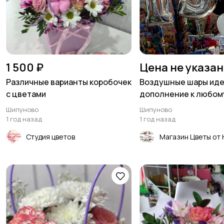
1 500 ₽
Цена не указа
Различные варианты коробочек
Воздушные шары ид
с цветами
дополнение к любом
мероприятию
Шипуново
Шипуново
1 год назад
1 год назад
Студия цветов
Магазин Цветы от