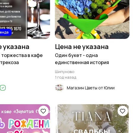
ренда
е указана
Цена не указана
торжества в кафе
Один букет - одна
трекоза
единственная история
Шипуново
1 год назад
Магазин Цветы от Юлии