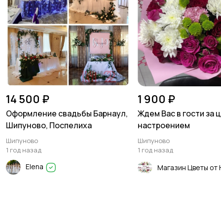
14 500 ₽
1 900 ₽
Оформление свадьбы Барнаул,
Ждем Вас в гости за
Шипуново, Поспелиха
настроением
Шипуново
Шипуново
1 год назад
1 год назад
Elena
Магазин Цветы от