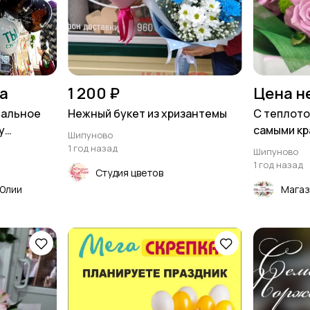
на
1 200 ₽
Цена н
еальное
Нежный букет из хризантемы
С теплотой
у
самыми кр
Шипуново
1 год назад
Шипуново
1 год назад
Студия цветов
 Юлии
Магаз