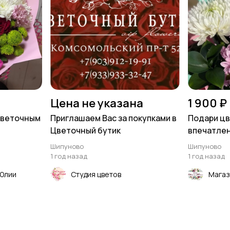
Цена не указана
1 900 ₽
 цветочным
Приглашаем Вас за покупками в
Подари цв
Цветочный бутик
впечатле
Шипуново
Шипуново
1 год назад
1 год назад
 Юлии
Студия цветов
Магаз