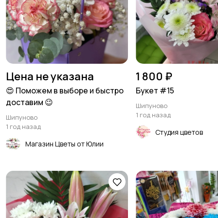
Цена не указана
1 800 ₽
😍 Поможем в выборе и быстро
Букет #15
доставим 😉
Шипуново
1 год назад
Шипуново
1 год назад
Студия цветов
Магазин Цветы от Юлии