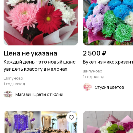
Цена не указана
2 500 ₽
Каждый день - это новый шанс
Букет из микс хризан
увидеть красоту в мелочах
Шипуново
1 год назад
Шипуново
1 год назад
Студия цветов
Магазин Цветы от Юлии