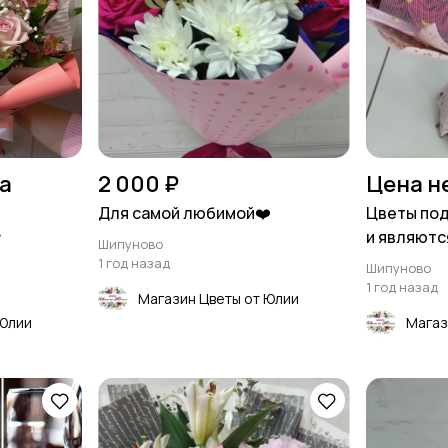
на
2 000 ₽
Цена н
о
Для самой любимой❤️
Цветы под
❤
и являютс
Шипуново
элементов
1 год назад
Шипуново
1 год назад
Магазин Цветы от Юлии
 Юлии
Магаз