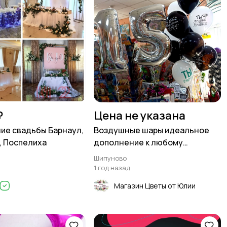
₽
Цена не указана
е свадьбы Барнаул,
Воздушные шары идеальное
 Поспелиха
дополнение к любому
мероприятию
Шипуново
1 год назад
Магазин Цветы от Юлии