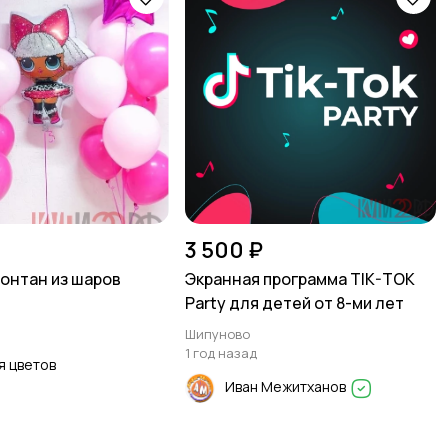
3 500 ₽
фонтан из шаров
Экранная программа TIK-TOK
Party для детей от 8-ми лет
Шипуново
1 год назад
я цветов
Иван Межитханов