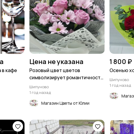
на
Цена не указана
1 800 ₽
 в кафе
Розовый цвет цветов
Осенью хо
символизирует романтичность,
Шипуново
доброту и любовь 💝
1 год назад
Шипуново
1 год назад
Магаз
Магазин Цветы от Юлии