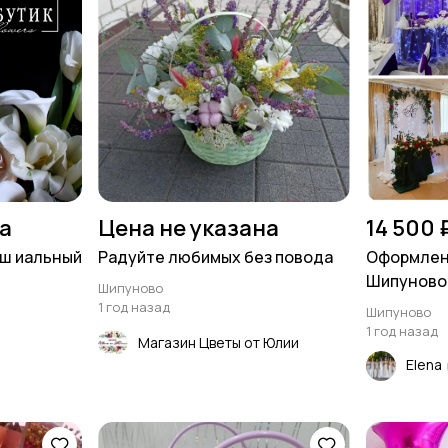
на
Цена не указана
14 500 
аш иальный
Радуйте любимых без повода
Оформлени
Шипуново,
Шипуново
1 год назад
Шипуново
1 год назад
Магазин Цветы от Юлии
Elena