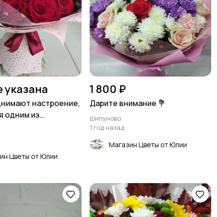
е указана
1 800 ₽
нимают настроение,
Дарите внимание 💐
я одним из
Шипуново
 счастья
1 год назад
Магазин Цветы от Юлии
ин Цветы от Юлии