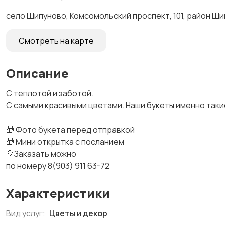
село Шипуново, Комсомольский проспект, 101, район Ш
Смотреть на карте
Описание
С теплотой и заботой.
С самыми красивыми цветами. Наши букеты именно такие
🎁 Фото букета перед отправкой
🎁 Мини открытка с посланием
🎈Заказать можно
по номеру 8(903) 911 63-72
Характеристики
Вид услуг:
Цветы и декор