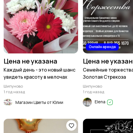
Онлайн аренда
Цена не указана
Цена не указа
Каждый день - это новый шанс
Семейные торжества
увидеть красоту в мелочах
Золотая Стрекоза
Шипуново
Шипуново
1 год назад
1 год назад
Elena
Магазин Цветы от Юлии