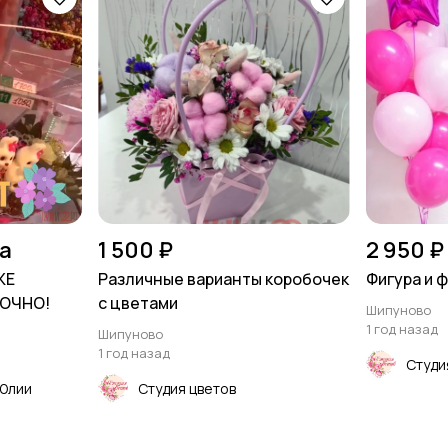
на
1 500 ₽
2 950 ₽
ЖЕ
Различные варианты коробочек
Фигура и 
ТОЧНО!
с цветами
Шипуново
1 год назад
Шипуново
1 год назад
Студи
 Юлии
Студия цветов