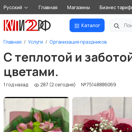
Русский
Главная
Магазины
Бизнес тариф
Каталог
Главная
Услуги
Организация праздников
С теплотой и забото
цветами.
1 год назад
287 (2 сегодня)
№75148886069