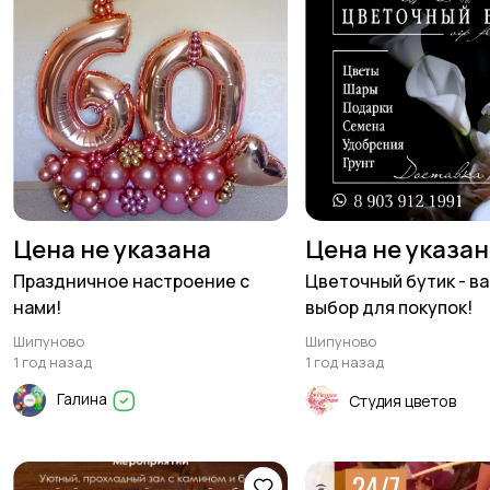
Цена не указана
Цена не указа
Праздничное настроение с
Цветочный бутик - в
нами!
выбор для покупок!
Шипуново
Шипуново
1 год назад
1 год назад
Галина
Студия цветов