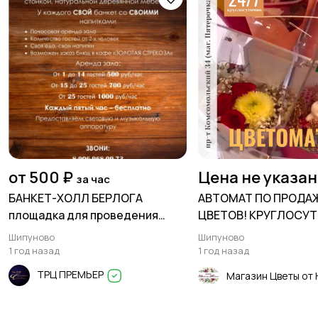
от 500 ₽
Цена не указа
за час
БАНКЕТ-ХОЛЛ БЕРЛОГА
АВТОМАТ ПО ПРОДА
площадка для проведения
ЦВЕТОВ! КРУГЛОСУ
Ваших мероприятий
Шипуново
Шипуново
1 год назад
1 год назад
ТРЦ ПРЕМЬЕР
Магазин Цветы от