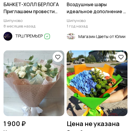
БАНКЕТ-ХОЛЛ БЕРЛОГА
Воздушные шары
Приглашаем провести
идеальное дополнение к
самый запоминающийся
любому мероприятию
Шипуново
Шипуново
Новогодний праздник в
8 месяцев назад
1 год назад
нашем уютном
ТРЦ ПРЕМЬЕР
Магазин Цветы от Юлии
пространстве!
1 900 ₽
Цена не указана