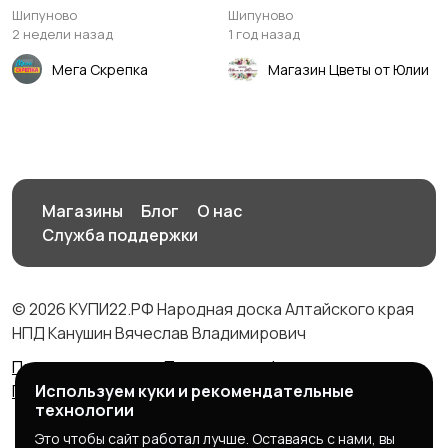
Шипуново, если начали
КРУГЛОСУТОЧНО!
Шипуново
Шипуново
подготовку к
2 недели назад
1 год назад
Празднику!
Мега Скрепка
Магазин Цветы от Юлии
Магазины
Блог
О нас
Служба поддержки
© 2026 КУПИ22.РФ Народная доска Алтайского края
НПД Канушин Вячеслав Владимирович
Правила сервиса
Политика конфиденциальности
Политика использования cookie
Используем куки и рекомендательные
технологии
Это чтобы сайт работал лучше. Оставаясь с нами, вы