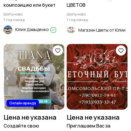
композицию или букет
ЦВЕТОВ
Шипуново
Шипуново
1 год назад
1 год назад
Юлия Давыденко
Магазин Цветы от Юлии
Онлайн аренда
Цена не указана
Цена не указана
Создайте свою
Приглашаем Вас за