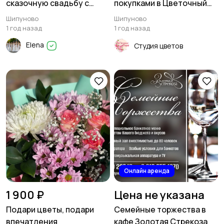
сказочную свадьбу с
покупками в Цветочный
нами!
бутик
Шипуново
Шипуново
1 год назад
1 год назад
Elena
Студия цветов
Онлайн аренда
1 900 ₽
Цена не указана
Подари цветы, подари
Семейные торжества в
впечатления
кафе Золотая Стрекоза