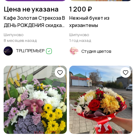
Цена не указана
1 200 ₽
Кафе Золотая Стрекоза В
Нежный букет из
ДЕНЬ РОЖДЕНИЯ скидка
хризантемы
5% + подарок в Шипуново
Шипуново
Шипуново
8 месяцев назад
1 год назад
ТРЦ ПРЕМЬЕР
Студия цветов