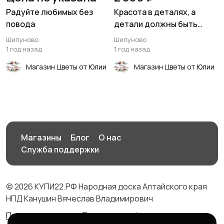
Радуйте любимых без
Красота в деталях, а
повода
детали должны быть
идеальны💐
Шипуново
Шипуново
1 год назад
1 год назад
Магазин Цветы от Юлии
Магазин Цветы от Юлии
Магазины
Блог
О нас
Служба поддержки
© 2026 КУПИ22.РФ Народная доска Алтайского края
НПД Канушин Вячеслав Владимирович
Правила сервиса
Политика конфиденциальности