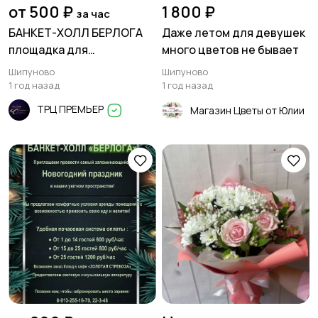
от 500 ₽
1 800 ₽
за час
БАНКЕТ-ХОЛЛ БЕРЛОГА
Даже летом для девушек
площадка для
много цветов не бывает
проведения Ваших
Шипуново
Шипуново
мероприятий
1 год назад
1 год назад
ТРЦ ПРЕМЬЕР
Магазин Цветы от Юлии