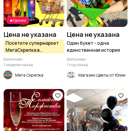
🔥Срочно
Цена не указана
Цена не указана
Посетите супермаркет
Один букет - одна
МегаСкрепка в
единственная история
Шипуново, если начали
Шипуново
Шипуново
подготовку к
1 неделю назад
1 год назад
Празднику!
Мега Скрепка
Магазин Цветы от Юлии