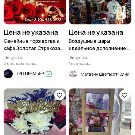
Цена не указана
Цена не указана
Семейные торжества в
Воздушные шары
кафе Золотая Стрекоза
идеальное дополнение к
Шипуново
любому мероприятию
Шипуново
Шипуново
5 месяцев назад
1 год назад
ТРЦ ПРЕМЬЕР
Магазин Цветы от Юлии