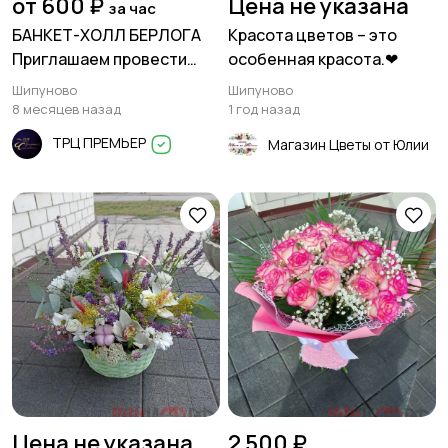
от 600 ₽
Цена не указана
за час
БАНКЕТ-ХОЛЛ БЕРЛОГА
Красота цветов – это
Приглашаем провести
особенная красота.❤
самый запоминающийся
Шипуново
Шипуново
Новогодний праздник в
8 месяцев назад
1 год назад
нашем уютном
ТРЦ ПРЕМЬЕР
Магазин Цветы от Юлии
пространстве!
Цена не указана
2 500 ₽