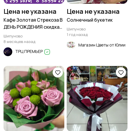
Цена не указана
Цена не указана
Кафе Золотая Стрекоза В
Солнечный букетик
ДЕНЬ РОЖДЕНИЯ скидка
Шипуново
5% + подарок в Шипуново
1 год назад
Шипуново
8 месяцев назад
Магазин Цветы от Юлии
ТРЦ ПРЕМЬЕР