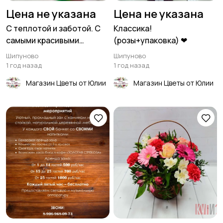
Цена не указана
Цена не указана
С теплотой и заботой. С
Классика!
самыми красивыми
(розы+упаковка) ❤
цветами.
Шипуново
Шипуново
1 год назад
1 год назад
Магазин Цветы от Юлии
Магазин Цветы от Юлии