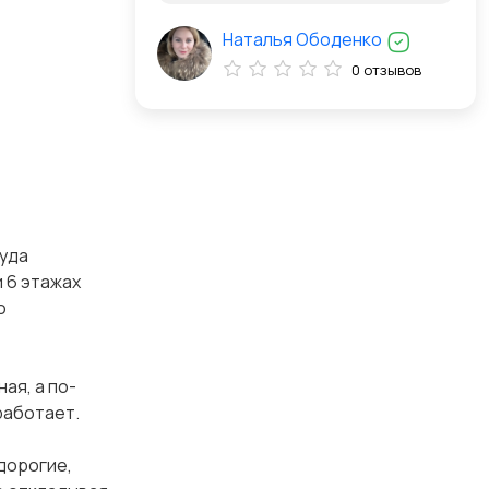
Наталья Ободенко
0 отзывов
куда
 6 этажах
о
ая, а по-
работает.
дорогие,