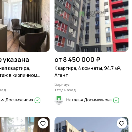
е указана
от 8 450 000 ₽
ная квартира,
Квартира, 4 комнаты, 94.7 м²,
таж в кирпичном
Агент
² в центре Барнаула!
Барнаул
зад
1 год назад
ья Досымханова
Наталья Досымханова