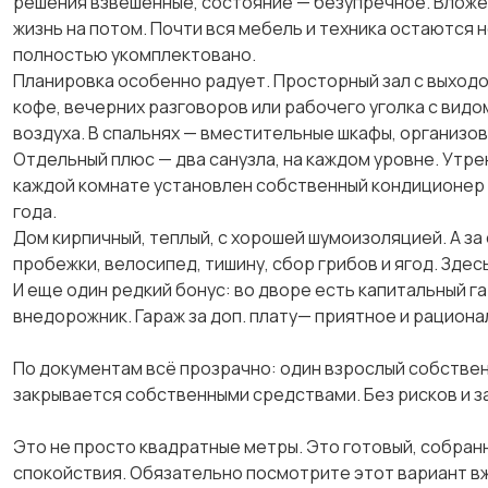
решения взвешенные, состояние — безупречное. Вложен
жизнь на потом. Почти вся мебель и техника остаются
полностью укомплектовано.
Планировка особенно радует. Просторный зал с выход
кофе, вечерних разговоров или рабочего уголка с видо
воздуха. В спальнях — вместительные шкафы, организов
Отдельный плюс — два санузла, на каждом уровне. Утре
каждой комнате установлен собственный кондиционер 
года.
Дом кирпичный, теплый, с хорошей шумоизоляцией. А за 
пробежки, велосипед, тишину, сбор грибов и ягод. Здес
И еще один редкий бонус: во дворе есть капитальный г
внедорожник. Гараж за доп. плату— приятное и рацион
По документам всё прозрачно: один взрослый собствен
закрывается собственными средствами. Без рисков и з
Это не просто квадратные метры. Это готовый, собранн
спокойствия. Обязательно посмотрите этот вариант вж