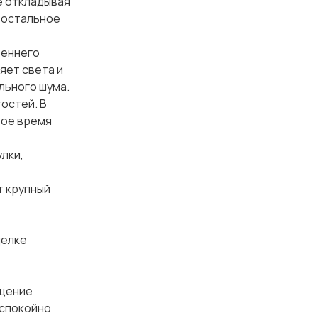
е откладывая
, остальное
реннего
яет света и
льного шума.
остей. В
бое время
улки,
т крупный
делке
ущение
 спокойно