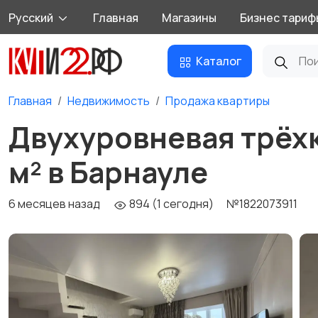
Русский
Главная
Магазины
Бизнес тариф
Каталог
Главная
Недвижимость
Продажа квартиры
Двухуровневая трёхк
м² в Барнауле
6 месяцев назад
894 (1 сегодня)
№1822073911