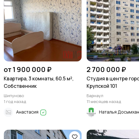
от 1 900 000 ₽
2 700 000 ₽
Квартира, 3 комнаты, 60.5 м²,
Студия в центре горо
Собственник
Крупской 101
Шипуново
Барнаул
1 год назад
11 месяцев назад
Анастасия
Наталья Досымха