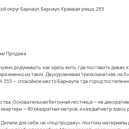
ой округ Барнаул, Барнаул, Краевая улица, 255
ма! Продажа
ужно додумывать, как здесь жить, где поставить диван, 
ра именно из таких. Двухуровневая трехкомнатная, на 5 и
й, 255 — спокойное место Барнаула, где город постепенн
ства. Основательная бетонная лестница — не декоративн
 квартиры — 80 квадратных метров, и каждый метр здесь 
Делали для себя, не «под продажу», поэтому материалы 