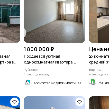
1 800 000 ₽
Цена н
атная
Продаётся уютная
2х комнат
ртира в
однокомнатная квартира,
средний э
е
город Рубцовск, улица
доме, 44 м
Рубцовск
Барнаул
Федоренко
4 месяца назад
4 месяца на
Натал
Агентство недвижимости "Квартиры.ру"- Рубцовск