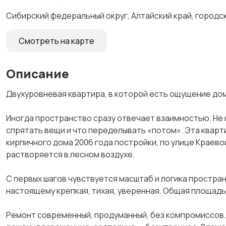
Сибирский федеральный округ, Алтайский край, городск
Смотреть на карте
Описание
Двухуровневая квартира, в которой есть ощущение до
Иногда пространство сразу отвечает взаимностью. Не н
спрятать вещи и что переделывать «потом». Эта кварти
кирпичного дома 2006 года постройки, по улице Краево
растворяется в лесном воздухе.
С первых шагов чувствуется масштаб и логика простран
настоящему крепкая, тихая, уверенная. Общая площадь
Ремонт современный, продуманный, без компромиссов. 