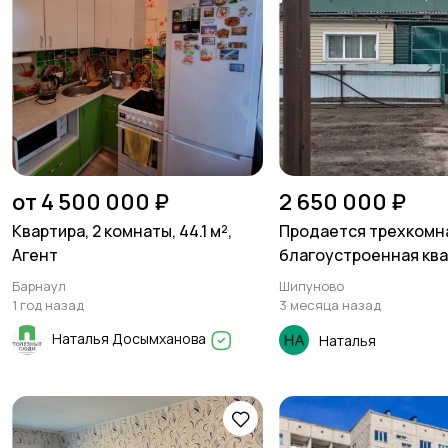
от 4 500 000 ₽
2 650 000 ₽
Квартира, 2 комнаты, 44.1 м²,
Продается трехкомн
Агент
благоустроенная ква
двухквартирном дом
Барнаул
Шипуново
1 год назад
3 месяца назад
Наталья Досымханова
Наталья