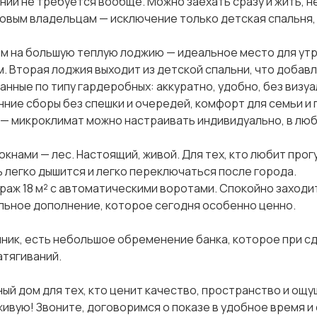
ий не требуется вообще. Можно заехать сразу и жить, н
 новым владельцам — исключение только детская спальня
ом на большую теплую лоджию — идеальное место для ут
м. Вторая лоджия выходит из детской спальни, что добавл
анные по типу гардеробных: аккуратно, удобно, без визуа
нние сборы без спешки и очередей, комфорт для семьи и г
— микроклимат можно настраивать индивидуально, в лю
окнами — лес. Настоящий, живой. Для тех, кто любит прог
ь легко дышится и легко переключаться после города.
араж 18 м² с автоматическими воротами. Спокойно заходи
альное дополнение, которое сегодня особенно ценно.
ник, есть небольшое обременение банка, которое при с
атягиваний.
ый дом для тех, кто ценит качество, пространство и ощ
ивую! Звоните, договоримся о показе в удобное время и