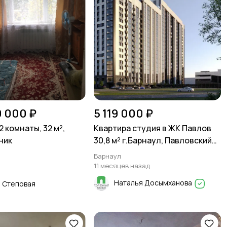
0 000 ₽
5 119 000 ₽
2 комнаты, 32 м²,
Квартира студия в ЖК Павлов
ник
30,8 м² г.Барнаул, Павловский
тракт, 251Б
Барнаул
11 месяцев назад
Наталья Досымханова
 Степовая