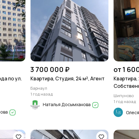
3 700 000 ₽
от 1 60
да по ул.
Квартира, Студия, 24 м², Агент
Квартира, 
Собствен
Барнаул
1 год назад
Шипуново
1 год назад
Наталья Досымханова
нова
Олеся