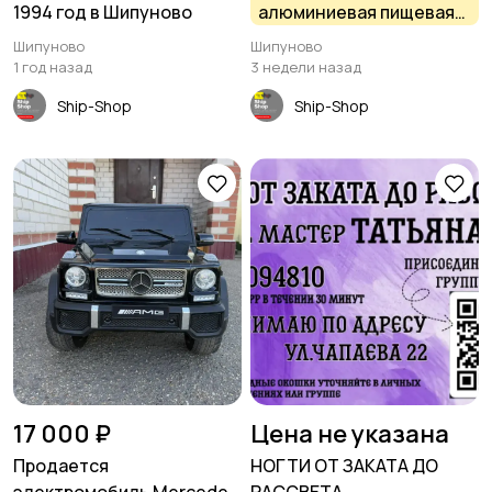
1994 год в Шипуново
алюминиевая пищевая
270*160*70 в Шипуново
Шипуново
Шипуново
1 год назад
3 недели назад
Ship-Shop
Ship-Shop
17 000 ₽
Цена не указана
Продается
НОГТИ ОТ ЗАКАТА ДО