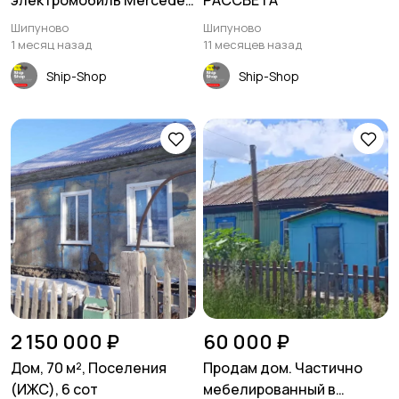
электромобиль Mercedes
РАССВЕТА
G65
Шипуново
Шипуново
1 месяц назад
11 месяцев назад
Ship-Shop
Ship-Shop
2 150 000 ₽
60 000 ₽
Дом, 70 м², Поселения
Продам дом. Частично
(ИЖС), 6 сот
мебелированный в