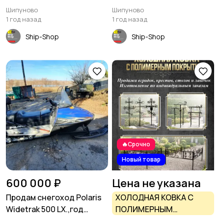
посёлке Майское утро
Шипуново
Шипуново
1 год назад
1 год назад
Ship-Shop
Ship-Shop
🔥Срочно
Новый товар
600 000 ₽
Цена не указана
Продам снегоход Polaris
ХОЛОДНАЯ КОВКА С
Widetrak 500 LX.,год
ПОЛИМЕРНЫМ