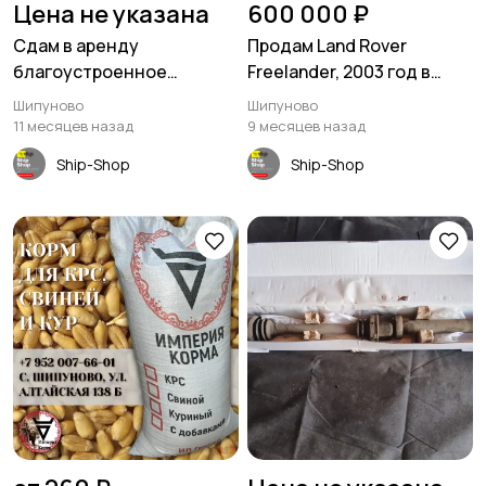
Цена не указана
600 000 ₽
Сдам в аренду
Продам Land Rover
благоустроенное
Freelander, 2003 год в
помещение 46 кв м.
Шипуново
Шипуново
Шипуново
Шипуново
11 месяцев назад
9 месяцев назад
Ship-Shop
Ship-Shop