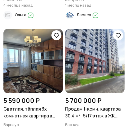
м2 в Шипуново
4 месяца назад
1 месяц назад
Ольга
Лариса
5 590 000 ₽
5 700 000 ₽
Светлая, тёплая 3х
Продам 1-комн. квартира ·
комнатная квартира в
30.4 м² · 5/17 этаж в ЖК
Барнауле! В отличном
Шотландия
Барнаул
Барнаул