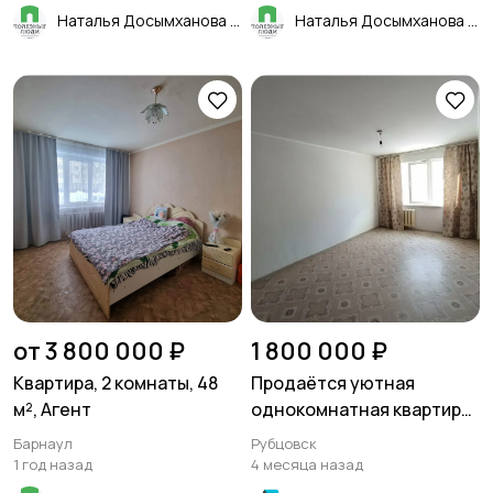
Наталья Досымханова
Наталья Досымханова
от 3 800 000 ₽
1 800 000 ₽
Квартира, 2 комнаты, 48
Продаётся уютная
м², Агент
однокомнатная квартира,
город Рубцовск, улица
Барнаул
Рубцовск
Федоренко
1 год назад
4 месяца назад