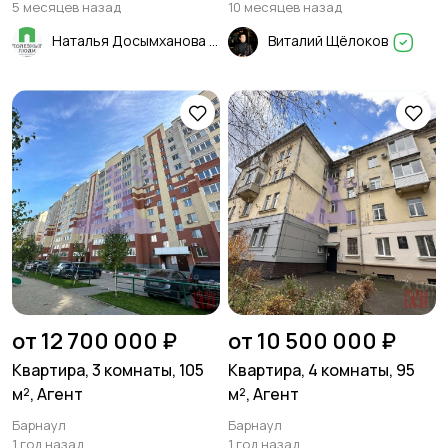
месте - район Огней!
5 месяцев назад
10 месяцев назад
Наталья Досымханова
Виталий Щёлоков
от 12 700 000 ₽
от 10 500 000 ₽
Квартира, 3 комнаты, 105
Квартира, 4 комнаты, 95
м², Агент
м², Агент
Барнаул
Барнаул
1 год назад
1 год назад