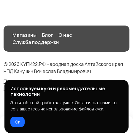
Магазины
Блог
О нас
Служба поддержки
© 2026 КУПИ22.РФ Народная доска Алтайского края
НПД Канушин Вячеслав Владимирович
Правила сервиса
Политика конфиденциальности
Политика использования cookie
Используем куки и рекомендательные
технологии
Это чтобы сайт работал лучше. Оставаясь с нами, вы
соглашаетесь на использование файлов куки.
Ок
Домой
Избранное
Добавить
Чат
Профиль