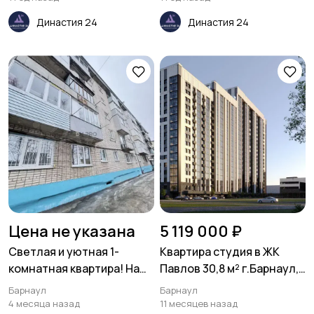
Династия 24
Династия 24
Цена не указана
5 119 000 ₽
Светлая и уютная 1-
Квартира студия в ЖК
комнатная квартира! На
Павлов 30,8 м² г.Барнаул,
втором, удобном этаже! В
Павловский тракт, 251Б
Барнаул
Барнаул
тёплом кирпичном доме!
4 месяца назад
11 месяцев назад