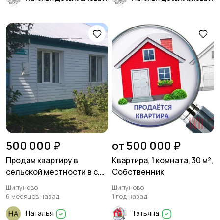
500 000 ₽
от 500 000 ₽
Продам квартиру в
Квартира, 1 комната, 30 м²,
сельской местности в с.
Собственник
Ельцовка, Шипуновский
Шипуново
Шипуново
район
6 месяцев назад
1 год назад
Наталья
Татьяна