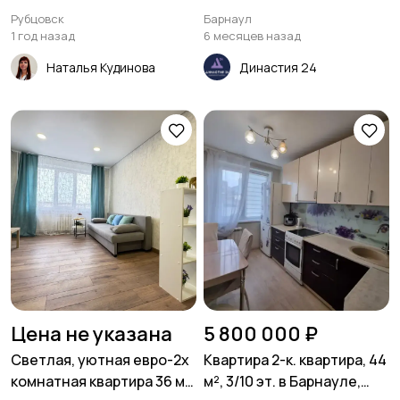
77,4 м² в Барнауле
Рубцовск
Барнаул
1 год назад
6 месяцев назад
Наталья Кудинова
Династия 24
Цена не указана
5 800 000 ₽
Светлая, уютная евро-2х
Квартира 2-к. квартира, 44
комнатная квартира 36 м²
м², 3/10 эт. в Барнауле,