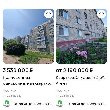
3 530 000 ₽
от 2 190 000 ₽
Полноценная
Квартира, Студия, 17.4 м²,
однокомнатная квартира!
Агент
В Индустриальном
Барнаул
Барнаул
районе!
1 год назад
1 год назад
Наталья Досымханова
Наталья Досымханова