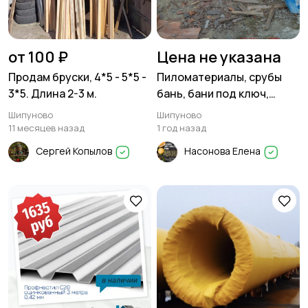
от 100 ₽
Цена не указана
Продам бруски, 4*5 - 5*5 -
Пиломатериалы, срубы
3*5. Длина 2-3 м.
бань, бани под ключ,
заборы и многое другое.
Шипуново
Шипуново
11 месяцев назад
1 год назад
Сергей Копылов
Насонова Елена