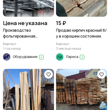
Цена не указана
15 ₽
Производство
Продаю кирпич красный б/
фольгированная
у в хорошем состоянии.
теплоизоляция
Барнаул
Барнаул
1 год назад
3 месяца назад
Оборудование
Лариса