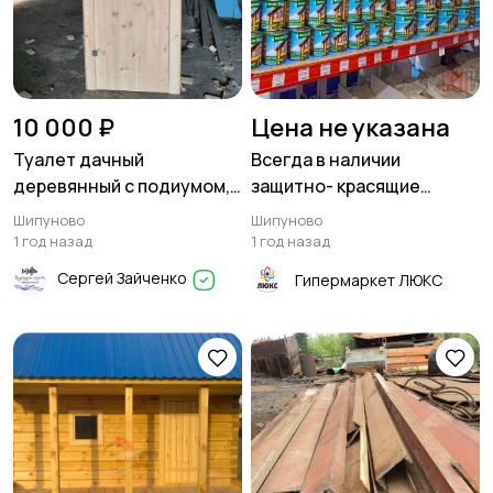
10 000 ₽
Цена не указана
Туалет дачный
Всегда в наличии
деревянный с подиумом,
защитно- красящие
сидячий
составы
Шипуново
Шипуново
1 год назад
1 год назад
Сергей Зайченко
Гипермаркет ЛЮКС