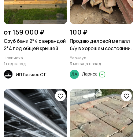
от 159 000 ₽
100 ₽
Сруб бани 2*4 с верандой
Продаю деловой металл
2*4 под общей крышей
б/у в хорошем состоянии.
Новичиха
Барнаул
1 год назад
3 месяца назад
Лариса
ИП Гаськов С.Г