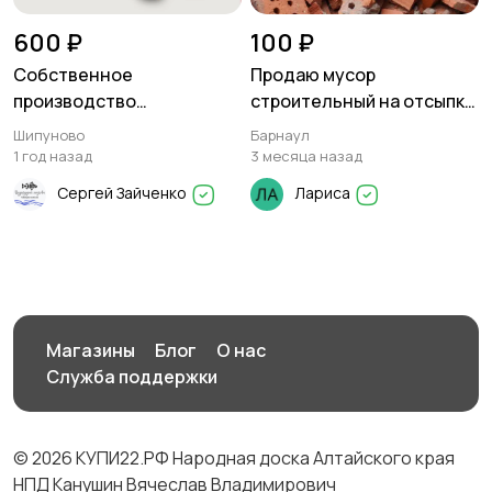
600 ₽
100 ₽
Собственное
Продаю мусор
производство
строительный на отсыпку
деревянных поддонов
дорог.
Шипуново
Барнаул
1 год назад
3 месяца назад
Сергей Зайченко
Лариса
Магазины
Блог
О нас
Служба поддержки
© 2026 КУПИ22.РФ Народная доска Алтайского края
НПД Канушин Вячеслав Владимирович