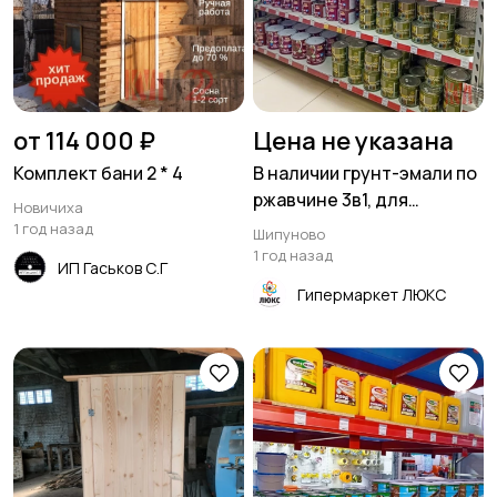
от 114 000 ₽
Цена не указана
Комплект бани 2 * 4
В наличии грунт-эмали по
ржавчине 3в1, для
Новичиха
металла, термостойкие.
1 год назад
Шипуново
1 год назад
ИП Гаськов С.Г
Гипермаркет ЛЮКС