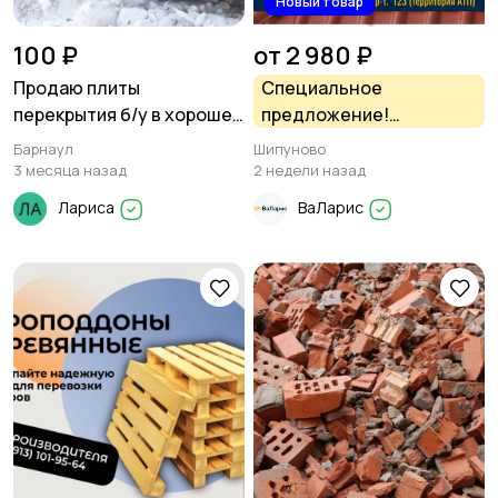
Новый товар
100 ₽
от 2 980 ₽
Продаю плиты
Специальное
перекрытия б/у в хорошем
предложение!
состоянии.
Профнастил от 2980
Барнаул
Шипуново
рублей Строительный
3 месяца назад
2 недели назад
магазин ВаЛарис
Лариса
ВаЛарис
Шипуново