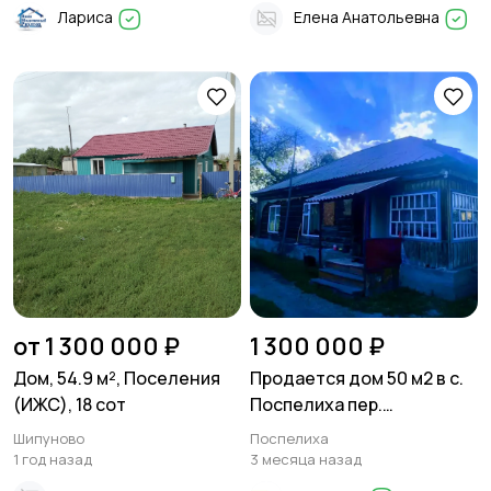
Лариса
Елена Анатольевна
от 1 300 000 ₽
1 300 000 ₽
Дом, 54.9 м², Поселения
Продается дом 50 м2 в с.
(ИЖС), 18 сот
Поспелиха пер.
Барнаульский , на 10
Шипуново
Поспелиха
сотках земли
1 год назад
3 месяца назад