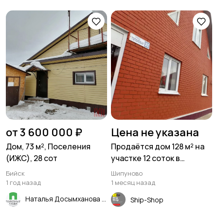
от 3 600 000 ₽
Цена не указана
Дом, 73 м², Поселения
Продаётся дом 128 м² на
(ИЖС), 28 сот
участке 12 соток в
Шипуново
Бийск
Шипуново
1 год назад
1 месяц назад
Наталья Досымханова
Ship-Shop