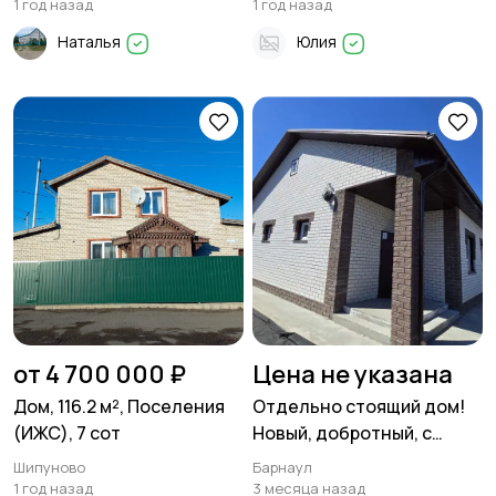
1 год назад
1 год назад
Наталья
Юлия
от 4 700 000 ₽
Цена не указана
Дом, 116.2 м², Поселения
Отдельно стоящий дом!
(ИЖС), 7 сот
Новый, добротный, с
гаражом! В черте города,
Шипуново
Барнаул
рядом со всей
1 год назад
3 месяца назад