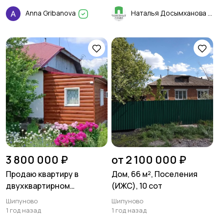
инфраструктурой!
Anna Gribanova
Наталья Досымханова
3 800 000 ₽
от 2 100 000 ₽
Продаю квартиру в
Дом, 66 м², Поселения
двухквартирном
(ИЖС), 10 сот
кирпичном доме
Шипуново
Шипуново
1 год назад
1 год назад