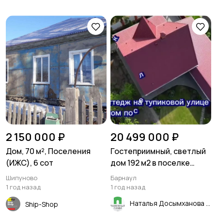
2 150 000 ₽
20 499 000 ₽
Дом, 70 м², Поселения
Гостеприимный, светлый
(ИЖС), 6 сот
дом 192 м2 в поселке
Cолнeчная пoляна
Шипуново
Барнаул
1 год назад
1 год назад
Наталья Досымханова
Ship-Shop