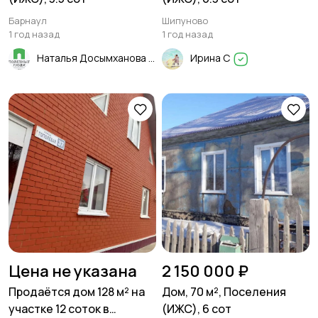
Барнаул
Шипуново
1 год назад
1 год назад
Наталья Досымханова
Ирина С
Цена не указана
2 150 000 ₽
Продаётся дом 128 м² на
Дом, 70 м², Поселения
участке 12 соток в
(ИЖС), 6 сот