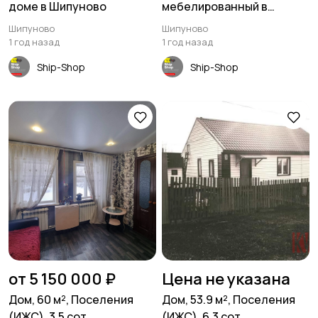
доме в Шипуново
мебелированный в
посёлке Майское утро
Шипуново
Шипуново
1 год назад
1 год назад
Ship-Shop
Ship-Shop
от 5 150 000 ₽
Цена не указана
Дом, 60 м², Поселения
Дом, 53.9 м², Поселения
(ИЖС), 3.5 сот
(ИЖС), 6.3 сот