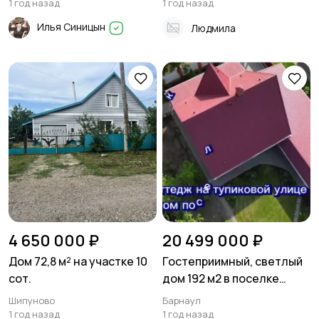
1 год назад
1 год назад
Илья Синицын
Людмила
4 650 000 ₽
20 499 000 ₽
Дом 72,8 м² на участке 10
Гостеприимный, светлый
сот.
дом 192 м2 в поселке
Cолнeчная пoляна
Шипуново
Барнаул
1 год назад
1 год назад