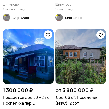
Шипуново
Шипуново
Шипуново
1 месяц назад
1 год назад
Ship-Shop
Ship-Shop
1 300 000 ₽
от 3 800 000 ₽
Продается дом 50 м2 в с.
Дом, 66 м², Поселения
Поспелиха пер.
(ИЖС), 2 сот