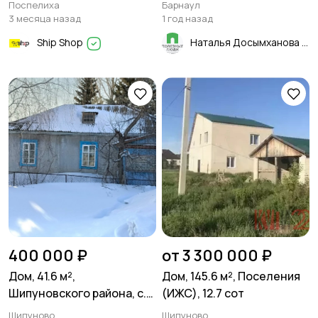
Барнаульский , на 10
Поспелиха
Барнаул
сотках земли
3 месяца назад
1 год назад
Ship Shop
Наталья Досымханова
400 000 ₽
от 3 300 000 ₽
Дом, 41.6 м²,
Дом, 145.6 м², Поселения
Шипуновского района, с.
(ИЖС), 12.7 сот
Нечунаево Поселения
Шипуново
Шипуново