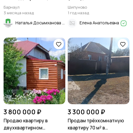
гаражом! В черте города,
Барнаул
Шипуново
рядом со всей
3 месяца назад
1 год назад
инфраструктурой!
Наталья Досымханова
Елена Анатольевна
3 800 000 ₽
3 300 000 ₽
Продаю квартиру в
Продам трёхкомнатную
двухквартирном
квартиру 70 м² в