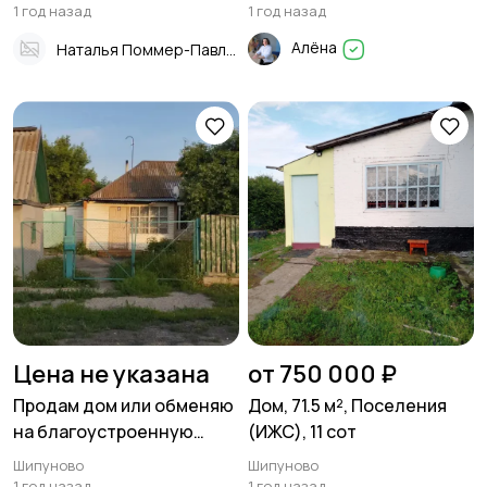
1 год назад
1 год назад
Алёна
Наталья Поммер-Павлова
Цена не указана
от 750 000 ₽
Продам дом или обменяю
Дом, 71.5 м², Поселения
на благоустроенную
(ИЖС), 11 сот
квартиру, 75 м²,
Шипуново
Шипуново
Поселения (ИЖС), 12 сот в
1 год назад
1 год назад