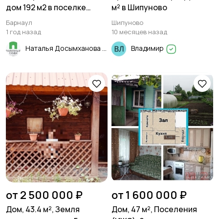
дом 192 м2 в поселке
м² в Шипуново
Cолнeчная пoляна
Барнаул
Шипуново
1 год назад
10 месяцев назад
Наталья Досымханова
Владимир
от 2 500 000 ₽
от 1 600 000 ₽
Дом, 43.4 м², Земля
Дом, 47 м², Поселения