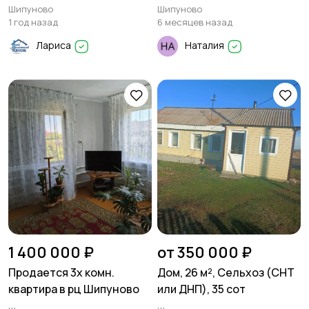
кирпичном доме
Шипуново
Шипуново
Шипуново
1 год назад
6 месяцев назад
Лариса
Наталия
1 400 000 ₽
от 350 000 ₽
Продается 3х комн.
Дом, 26 м², Сельхоз (СНТ
квартира в рц Шипуново
или ДНП), 35 сот