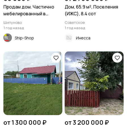
Продам дом. Частично
Дом, 65.9 м², Поселения
мебелированный в
(ИЖС), 8.4 сот
посёлке Майское утро
Шипуново
Советское
1 год назад
1 год назад
Ship-Shop
Инесса
от 1 300 000 ₽
от 3 200 000 ₽