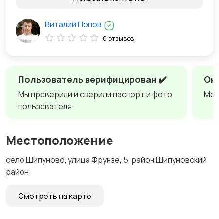
Виталий Попов
0 отзывов
Пользователь верифицирован ✔️
Онл
Мы проверили и сверили паспорт и фото
Мож
пользователя
Местоположение
село Шипуново, улица Фрунзе, 5, район Шипуновский
район
Смотреть на карте