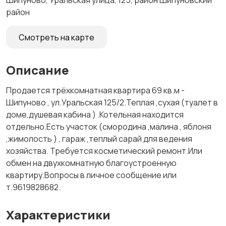
Шипуново, Уральская улица, 125, район Шипуновский
район
Смотреть на карте
Описание
Продается трёхкомнатная квартира 69 кв.м -
Шипуново , ул.Уральская 125/2.Теплая ,сухая (туалет в
доме,душевая кабина ) .Котельная находится
отдельно.Есть участок (смородина ,малина , яблоня
,жимолость ) , гараж ,теплый сарай для ведения
хозяйства. Требуется косметический ремонт.Или
обмен на двухкомнатную благоустроенную
квартиру.Вопросы в личное сообщение или
т.9619828682.
Характеристики