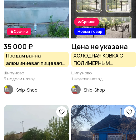
🔥Срочно
🔥Срочно
Новый товар
35 000 ₽
Цена не указана
Продам ванна
ХОЛОДНАЯ КОВКА С
алюминиевая пищевая
ПОЛИМЕРНЫМ
270*160*70 в Шипуново
ПОКРЫТИЕМ В
Шипуново
Шипуново
ШИПУНОВО
3 недели назад
1 неделю назад
Ship-Shop
Ship-Shop