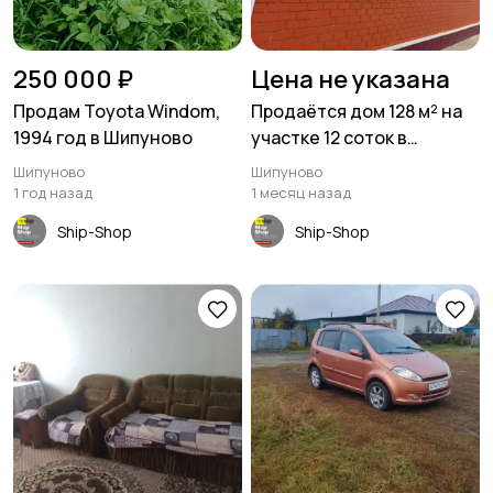
250 000 ₽
Цена не указана
Продам Toyota Windom,
Продаётся дом 128 м² на
1994 год в Шипуново
участке 12 соток в
Шипуново
Шипуново
Шипуново
1 год назад
1 месяц назад
Ship-Shop
Ship-Shop