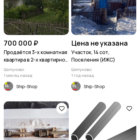
700 000 ₽
Цена не указана
Продаётся 3-х комнатная
Участок, 14 сот,
квартира в 2-х квартирном
Поселения (ИЖС)
доме 52 кв.м с.Быково, ул.
Шипуново
Шипуново
Новая 25 кв.2
1 месяц назад
1 год назад
Ship-Shop
Ship-Shop