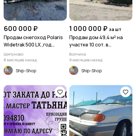
600 000 ₽
1 000 000 ₽
за шт
Продам снегоход Polaris
Продам дом 49,4 м² на
Widetrak 500 LX.,год
участке 10 сот. в
выпуска 2006. в Шипуново
с.Bолчиха ул.Подбoрнaя
Шипуново
Волчиха
8 месяцев назад
9 месяцев назад
Ship-Shop
Ship-Shop