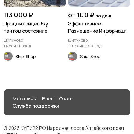
113 000 ₽
от 100 ₽
за день
Продам прицеп б/у
Эффективное
тентом состояние
Размещение Информации
хорошее
в Шипуново и Алтайском
Шипуново
Шипуново
крае: Сайты, Группы,
1 месяц назад
11 месяцев назад
Маркировка!
Ship-Shop
Ship-Shop
Магазины
Блог
О нас
Служба поддержки
© 2026 КУПИ22.РФ Народная доска Алтайского края