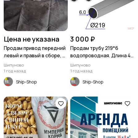
Цена не указана
3 000 ₽
Продам привод передний
Продам трубу 219*6
левый и правый в сборе, б/
водопроводная. Длина 4
у в хорошем состоянии
метра в наличии 6 шт
Шипуново
Шипуново
1 год назад
1 год назад
Ship-Shop
Ship-Shop