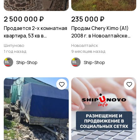
2 500 000 ₽
235 000 ₽
Продается 2-х комнатная
Продам Chery Kimo (A1)
квартира, 53 кв в
2008 г. в Новоалтайске
Шипуново
Алтайский край
Шипуново
Новоалтайск
1 год назад
9 месяцев назад
Ship-Shop
Ship-Shop