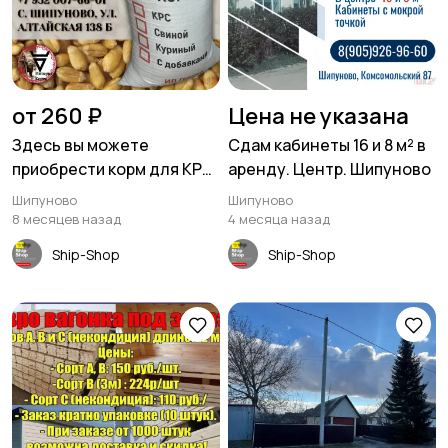
от 260 ₽
Цена не указана
Здесь вы можете
Сдам кабинеты 16 и 8 м² в
приобрести корм для КРС,
аренду. Центр. Шипуново
свиней и кур в Шипуново
Шипуново
Шипуново
8 месяцев назад
4 месяца назад
Ship-Shop
Ship-Shop