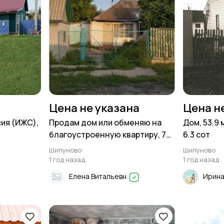
Цена не указана
Цена н
ния (ИЖС),
Продам дом или обменяю на
Дом, 53.9 
благоустроенную квартиру, 75
6.3 сот
м², Поселения (ИЖС), 12 сот в
Шипуново
Шипуново
Шипуново
1 год назад
1 год назад
Елена Витальевн
Ирина