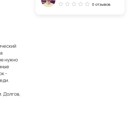
0 отзывов
ический
на
не нужно
нные
ок -
еди.
. Долгов,