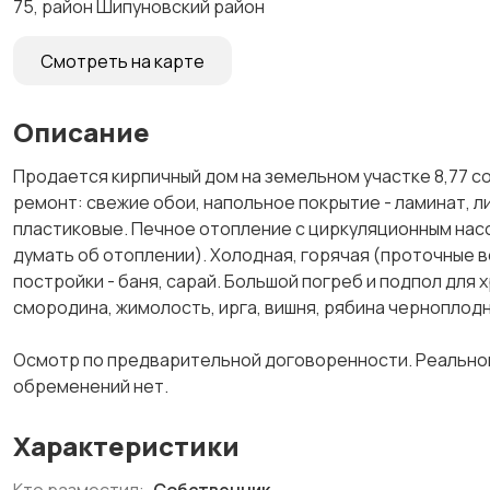
75, район Шипуновский район
Смотреть на карте
Описание
Продается кирпичный дом на земельном участке 8,77 сот
ремонт: свежие обои, напольное покрытие - ламинат, л
пластиковые. Печное отопление с циркуляционным насос
думать об отоплении). Холодная, горячая (проточные 
постройки - баня, сарай. Большой погреб и подпол для х
смородина, жимолость, ирга, вишня, рябина черноплодн
Осмотр по предварительной договоренности. Реальному
обременений нет.
Характеристики