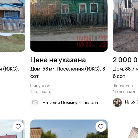
Цена не указана
2 000 
я (ИЖС),
Дом, 58 м², Поселения (ИЖС), 8
Дом, 88.7 
сот
6 сот
Шипуново
Шипуново
1 год назад
1 год назад
Илья 
Наталья Поммер-Павлова