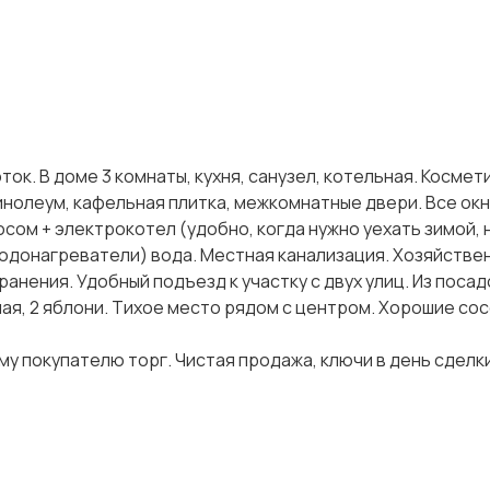
ок. В доме 3 комнаты, кухня, санузел, котельная. Космет
инолеум, кафельная плитка, межкомнатные двери. Все ок
ом + электрокотел (удобно, когда нужно уехать зимой, 
водонагреватели) вода. Местная канализация. Хозяйстве
ранения. Удобный подъезд к участку с двух улиц. Из посад
ая, 2 яблони. Тихое место рядом с центром. Хорошие сос
 покупателю торг. Чистая продажа, ключи в день сделки