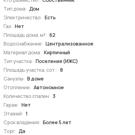
Кто разместил:
Собственник
Тип дома:
Дом
Электричество:
Есть
Газ:
Нет
Площадь дома, м²:
62
Водоснабжение:
Централизованное
Материал дома:
Кирпичный
Тип участка:
Поселения (ИЖС)
Площадь участка, сот.:
8
Санузлы:
В доме
Отопление:
Автономное
Количество спален:
3
Гараж:
Нет
Этажей:
1
Срок владения:
Более 5 лет
Торг:
Да