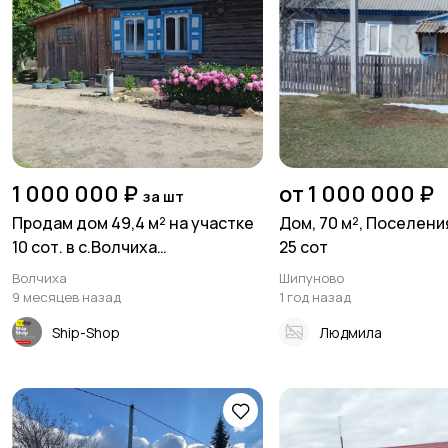
1 000 000 ₽
от 1 000 000 ₽
за шт
Продам дом 49,4 м² на участке
Дом, 70 м², Поселени
10 сот. в с.Bолчиха
25 сот
ул.Подбoрнaя
Волчиха
Шипуново
9 месяцев назад
1 год назад
Ship-Shop
Людмила