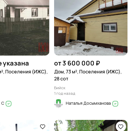
е указана
от 3 600 000 ₽
м², Поселения (ИЖС),
Дом, 73 м², Поселения (ИЖС),
28 сот
Бийск
1 год назад
 С
Наталья Досымханова