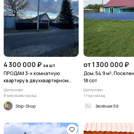
4 300 000 ₽
от 1 300 000 ₽
за шт
ПРОДАМ 3-х комнатную
Дом, 54.9 м², Поселе
квартиру в двухквартирном
18 сот
доме на земле в Шипуново 78,2
Шипуново
Шипуново
кв.м
8 месяцев назад
1 год назад
Ship-Shop
Зелёная 59