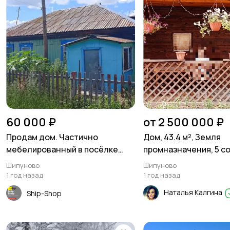
60 000 ₽
от 2 500 000 ₽
Продам дом. Частично
Дом, 43.4 м², Земля
мебелированный в посёлке
промназначения, 5 с
Майское утро
Шипуново
Шипуново
1 год назад
1 год назад
Наталья Калгина
Ship-Shop