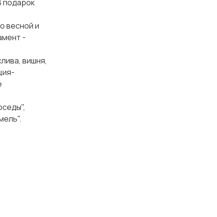
В подарок
о весной и
амент -
лива, вишня,
ция-
е
оседы",
мель".