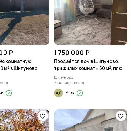
00 ₽
1 750 000 ₽
рёхкомнатную
Продаётся дом в Шипуново,
70 м² в Шипуново
три жилых комнаты 50 м², плюс
кухня и большой санузел с
Шипуново
топочной
азад
3 месяца назад
лия
Алла