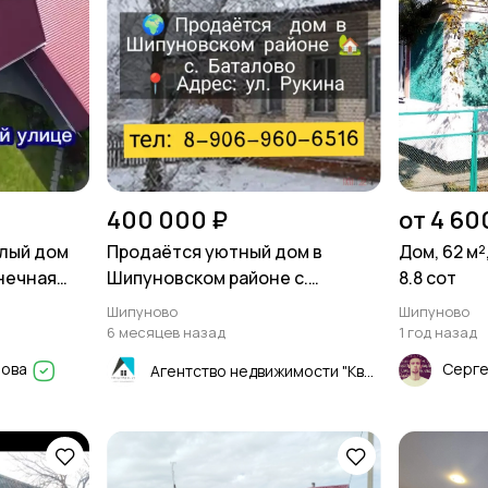
400 000 ₽
от 4 60
тлый дом
Продаётся уютный дом в
Дом, 62 м
лнeчная
Шипуновском районе с.
8.8 сот
Баталово 47,3 м²
Шипуново
Шипуново
6 месяцев назад
1 год назад
нова
Серге
Агентство недвижимости "Квартиры.ру"- Рубцовск