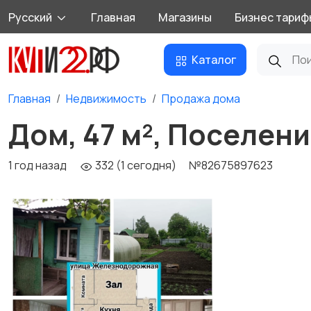
Русский
Главная
Магазины
Бизнес тариф
Каталог
Главная
Недвижимость
Продажа дома
Дом, 47 м², Поселени
1 год назад
332 (1 сегодня)
№82675897623