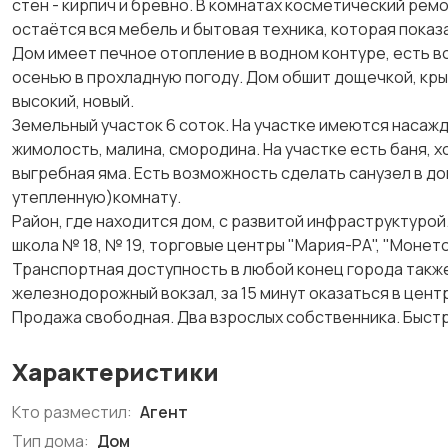
стен - кирпич и бревно. В комнатах косметический ремо
остаётся вся мебель и бытовая техника, которая показ
Дом имеет печное отопление в водном контуре, есть в
осенью в прохладную погоду. Дом обшит дощечкой, кр
высокий, новый.
Земельный участок 6 соток. На участке имеются насажд
жимолость, малина, смородина. На участке есть баня, 
выгребная яма. Есть возможность сделать санузел в до
утепленную)комнату.
Район, где находится дом, с развитой инфраструктурой
школа № 18, № 19, торговые центры "Мария-РА", "Монето
Транспортная доступность в любой конец города также 
железнодорожный вокзал, за 15 минут оказаться в цент
Продажа свободная. Два взрослых собственника. Быстр
Характеристики
Кто разместил:
Агент
Тип дома:
Дом