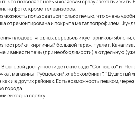
нт, что позволяет новым хозяевам сразу заехать и жить. 
ана на фото, кроме телевизоров.
озможность пользоваться только печью, что очень удобн
ыша отремонтирована и покрыта металлопрофилем. Фунд
ения плодово-ягодных деревьев и кустарников: яблони, с
хозпостройки, кирпичный большой гараж, туалет. Канализа
ме и вынести печь (при необходимости) в отдельную (уж
. В шаговой доступности детские сады "Солнышко" и "Неп
чка", магазины "Рубцовский хлебокомбинат", "Душистый х
как и в других районах. Есть возможность пешком, через
ре города.
ый выход на сделку.