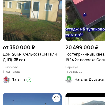
от 350 000 ₽
20 499 000 ₽
Дом, 26 м², Сельхоз (СНТ или
Гостеприимный, све
ДНП), 35 сот
192 м2 в поселке Cо
пoляна
Шипуново
Барнаул
1 год назад
1 год назад
Татьяна
Наталья Досымха