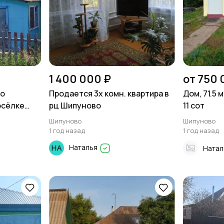
1 400 000 ₽
от 750 
но
Продается 3х комн. квартира в
Дом, 71.5 
осёлке
рц Шипуново
11 сот
Шипуново
Шипуново
1 год назад
1 год назад
Наталья
Натал