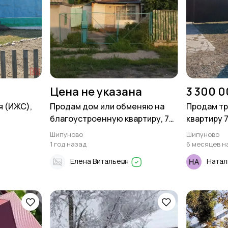
Цена не указана
3 300 0
я (ИЖС),
Продам дом или обменяю на
Продам т
благоустроенную квартиру, 75
квартиру 
м², Поселения (ИЖС), 12 сот в
Шипуново
Шипуново
Шипуново
1 год назад
6 месяцев н
Елена Витальевн
Ната