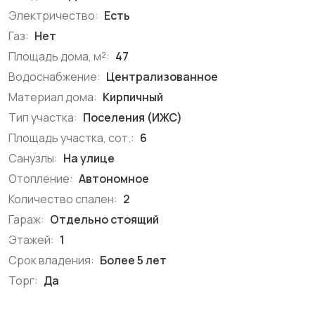
Электричество:
Есть
Газ:
Нет
Площадь дома, м²:
47
Водоснабжение:
Централизованное
Материал дома:
Кирпичный
Тип участка:
Поселения (ИЖС)
Площадь участка, сот.:
6
Санузлы:
На улице
Отопление:
Автономное
Количество спален:
2
Гараж:
Отдельно стоящий
Этажей:
1
Срок владения:
Более 5 лет
Торг:
Да