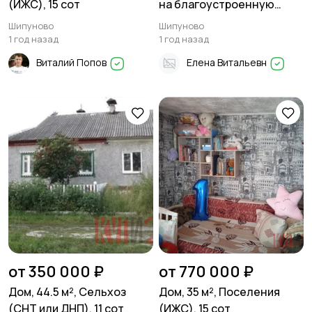
(ИЖС), 15 сот
на благоустроенную
квартиру, 75 м²,
Шипуново
Шипуново
Поселения (ИЖС), 12 сот в
1 год назад
1 год назад
Шипуново
Виталий Попов
Елена Витальевн
от 350 000 ₽
от 770 000 ₽
Дом, 44.5 м², Сельхоз
Дом, 35 м², Поселения
(СНТ или ДНП), 11 сот
(ИЖС), 15 сот