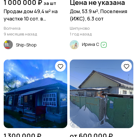
1 000 000 ₽
Цена не указана
за шт
Продам дом 49,4 м² на
Дом, 53.9 м², Поселения
участке 10 сот. в
(ИЖС), 6.3 сот
с.Bолчиха ул.Подбoрнaя
Волчиха
Шипуново
9 месяцев назад
1 год назад
Ирина С
Ship-Shop
1 300 000 ₽
от 600 000 ₽