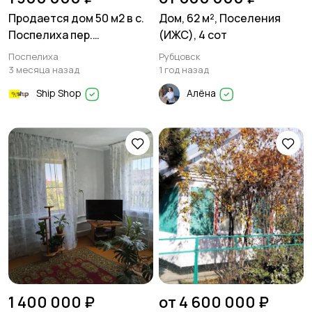
Продается дом 50 м2 в с.
Дом, 62 м², Поселения
Поспелиха пер.
(ИЖС), 4 сот
Барнаульский , на 10
Поспелиха
Рубцовск
сотках земли
3 месяца назад
1 год назад
Ship Shop
Алёна
1 400 000 ₽
от 4 600 000 ₽