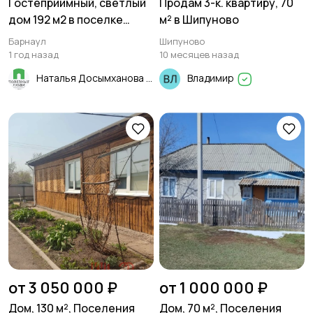
Гостеприимный, светлый
Продам 3-к. квартиру, 70
дом 192 м2 в поселке
м² в Шипуново
Cолнeчная пoляна
Барнаул
Шипуново
1 год назад
10 месяцев назад
Наталья Досымханова
Владимир
от 3 050 000 ₽
от 1 000 000 ₽
Дом, 130 м², Поселения
Дом, 70 м², Поселения