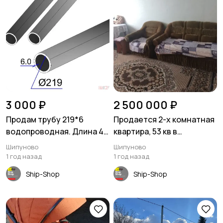
3 000 ₽
2 500 000 ₽
Продам трубу 219*6
Продается 2-х комнатная
водопроводная. Длина 4
квартира, 53 кв в
метра в наличии 6 шт
Шипуново
Шипуново
Шипуново
1 год назад
1 год назад
Ship-Shop
Ship-Shop