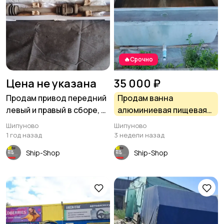
🔥Срочно
Цена не указана
35 000 ₽
Продам привод передний
Продам ванна
левый и правый в сборе, б/
алюминиевая пищевая
у в хорошем состоянии
270*160*70 в Шипуново
Шипуново
Шипуново
1 год назад
3 недели назад
Ship-Shop
Ship-Shop