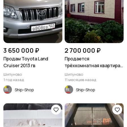
3 650 000 ₽
2 700 000 ₽
Продам Toyota Land
Продается
Cruiser 2013 гв
трёхкомнатная квартира
69 кв.м - Шипуново
Шипуново
Шипуново
1 год назад
11 месяцев назад
Ship-Shop
Ship-Shop