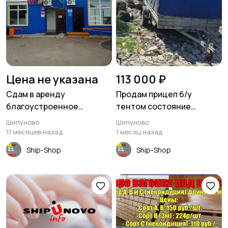
Цена не указана
113 000 ₽
Сдам в аренду
Продам прицеп б/у
благоустроенное
тентом состояние
помещение 46 кв м.
хорошее
Шипуново
Шипуново
Шипуново
11 месяцев назад
1 месяц назад
Ship-Shop
Ship-Shop