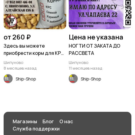
от 260 ₽
Цена не указана
Здесь вы можете
НОГТИ ОТ ЗАКАТА ДО
приобрести корм для КРС,
РАССВЕТА
свиней и кур в Шипуново
Шипуново
Шипуново
8 месяцев назад
11 месяцев назад
Ship-Shop
Ship-Shop
Магазины
Блог
О нас
Служба поддержки