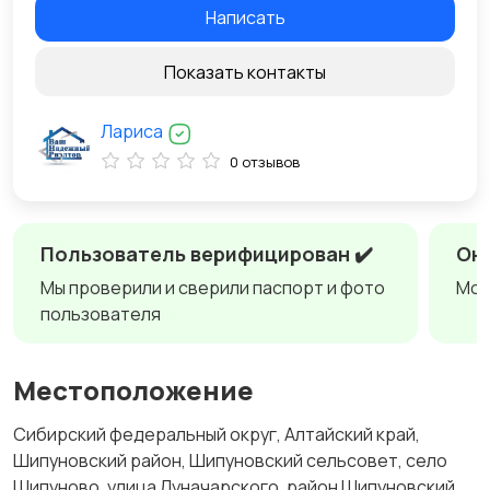
Написать
Показать контакты
Лариса
0 отзывов
Пользователь верифицирован ✔️
Онл
Мы проверили и сверили паспорт и фото
Мож
пользователя
Местоположение
Сибирский федеральный округ, Алтайский край,
Шипуновский район, Шипуновский сельсовет, село
Шипуново, улица Луначарского, район Шипуновский