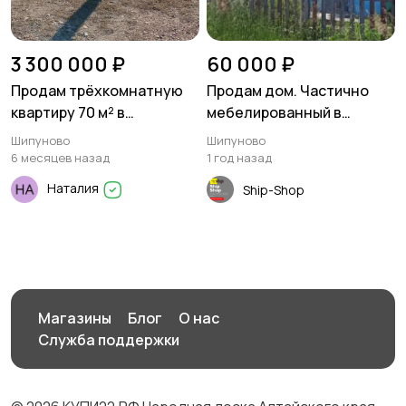
3 300 000 ₽
60 000 ₽
Продам трёхкомнатную
Продам дом. Частично
квартиру 70 м² в
мебелированный в
Шипуново
посёлке Майское утро
Шипуново
Шипуново
6 месяцев назад
1 год назад
Наталия
Ship-Shop
Магазины
Блог
О нас
Служба поддержки