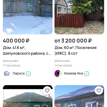
400 000 ₽
от 3 200 000 ₽
Дом, 41.6 м²,
Дом, 60 м², Поселения
Шипуновского района, с.
(ИЖС), 8 сот
Нечунаево Поселения
Шипуново
Шипуново
(ИЖС), 9 сот
1 год назад
1 год назад
Лариса
Имаева Яна