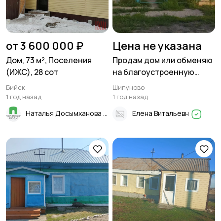
от 3 600 000 ₽
Цена не указана
Дом, 73 м², Поселения
Продам дом или обменяю
(ИЖС), 28 сот
на благоустроенную
квартиру, 75 м²,
Бийск
Шипуново
Поселения (ИЖС), 12 сот в
1 год назад
1 год назад
Шипуново
Наталья Досымханова
Елена Витальевн