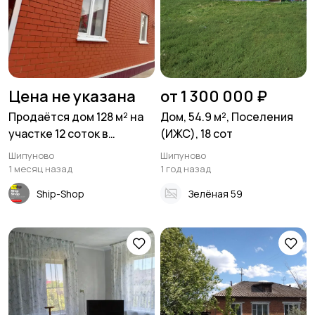
Цена не указана
от 1 300 000 ₽
Продаётся дом 128 м² на
Дом, 54.9 м², Поселения
участке 12 соток в
(ИЖС), 18 сот
Шипуново
Шипуново
Шипуново
1 месяц назад
1 год назад
Ship-Shop
Зелёная 59