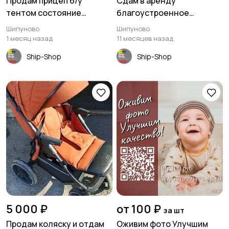
Продам прицеп б/у
Сдам в аренду
тентом состояние
благоустроенное
хорошее
помещение 46 кв м.
Шипуново
Шипуново
Шипуново
1 месяц назад
11 месяцев назад
Ship-Shop
Ship-Shop
5 000 ₽
от 100 ₽
за шт
Продам коляску и отдам
Оживим фото Улучшим