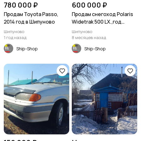
780 000 ₽
600 000 ₽
Продам Toyota Passo,
Продам снегоход Polaris
2014 год в Шипуново
Widetrak 500 LX.,год
выпуска 2006. в Шипуново
Шипуново
Шипуново
1 год назад
8 месяцев назад
Ship-Shop
Ship-Shop