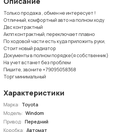
Описание
Только продажа , обмен не интересует !
Отличный, комфортный авто на полном ходу
Двс контрактный
Акпп контрактный, переключает плавно
По ходовой части есть куда приложить руки,
Стоит новый радиатор
Документы в полном порядке(я собственник)
На учет встанет без проблем
Пишите, звоните +79095058368
Торг минимальный
Характеристики
Марка:
Toyota
Модель:
Windom
Привод:
Передний
Коробка:
Автомат