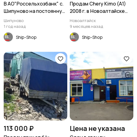
В АО"Россельхозбанк" с.
Продам Chery Kimo (A1)
Шипуново на постоянную
2008 г. в Новоалтайске
работу требуется
Алтайский край
Шипуново
Новоалтайск
1 год назад
9 месяцев назад
Ship-Shop
Ship-Shop
113 000 ₽
Цена не указана