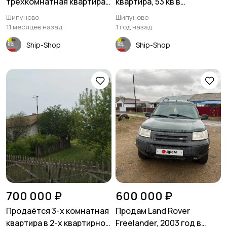
трёхкомнатная квартира
квартира, 53 кв в
69 кв.м - Шипуново
Шипуново
Шипуново
Шипуново
11 месяцев назад
1 год назад
Ship-Shop
Ship-Shop
700 000 ₽
600 000 ₽
Продаётся 3-х комнатная
Продам Land Rover
квартира в 2-х квартирном
Freelander, 2003 год в