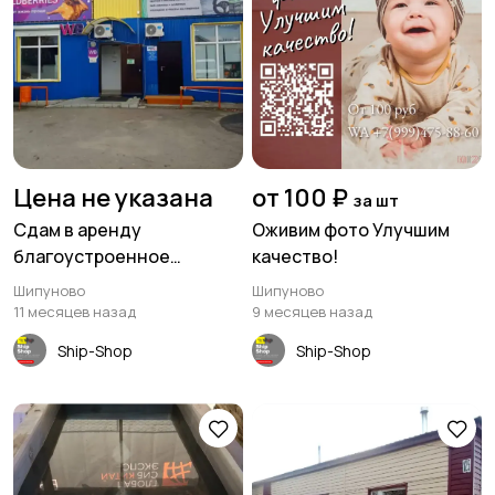
Цена не указана
от 100 ₽
за шт
Сдам в аренду
Оживим фото Улучшим
благоустроенное
качество!
помещение 46 кв м.
Шипуново
Шипуново
Шипуново
11 месяцев назад
9 месяцев назад
Ship-Shop
Ship-Shop