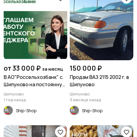
от 33 000 ₽
150 000 ₽
за месяц
В АО"Россельхозбанк" с.
Продам ВАЗ 2115 2002 г. в
Шипуново на постоянную
Шипуново
работу требуется
Шипуново
Шипуново
1 год назад
3 месяца назад
Ship-Shop
Ship-Shop