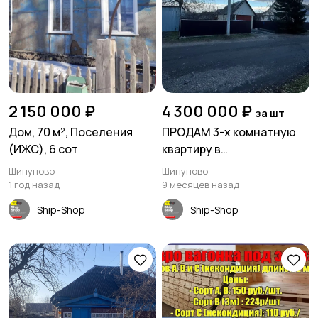
2 150 000 ₽
4 300 000 ₽
за шт
Дом, 70 м², Поселения
ПРОДАМ 3-х комнатную
(ИЖС), 6 сот
квартиру в
двухквартирном доме на
Шипуново
Шипуново
земле в Шипуново 78,2
1 год назад
9 месяцев назад
кв.м
Ship-Shop
Ship-Shop