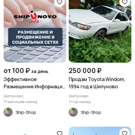
от 100 ₽
250 000 ₽
за день
Эффективное
Продам Toyota Windom,
Размещение Информации
1994 год в Шипуново
в Шипуново и Алтайском
Шипуново
Шипуново
крае: Сайты, Группы,
11 месяцев назад
1 год назад
Маркировка!
Ship-Shop
Ship-Shop