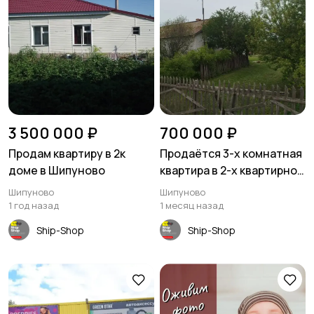
3 500 000 ₽
700 000 ₽
Продам квартиру в 2к
Продаётся 3-х комнатная
доме в Шипуново
квартира в 2-х квартирном
доме 52 кв.м с.Быково, ул.
Шипуново
Шипуново
Новая 25 кв.2
1 год назад
1 месяц назад
Ship-Shop
Ship-Shop