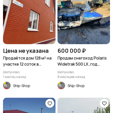
Цена не указана
600 000 ₽
Продаётся дом 128 м² на
Продам снегоход Polaris
участке 12 соток в
Widetrak 500 LX.,год
Шипуново
выпуска 2006. в Шипуново
Шипуново
Шипуново
1 месяц назад
8 месяцев назад
Ship-Shop
Ship-Shop