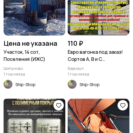
Цена не указана
110 ₽
Участок, 14 сот,
Евро вагонка под заказ!
Поселения (ИЖС)
Сортов А, В и С
(некондиция) длиной 2
Шипуново
Барнаул
метра.
1 год назад
1 год назад
Ship-Shop
Ship-Shop