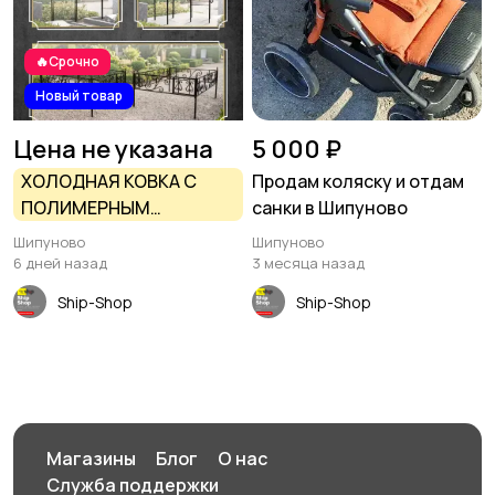
🔥Срочно
Новый товар
Цена не указана
5 000 ₽
ХОЛОДНАЯ КОВКА С
Продам коляску и отдам
ПОЛИМЕРНЫМ
санки в Шипуново
ПОКРЫТИЕМ В
Шипуново
Шипуново
ШИПУНОВО
6 дней назад
3 месяца назад
Ship-Shop
Ship-Shop
Магазины
Блог
О нас
Служба поддержки