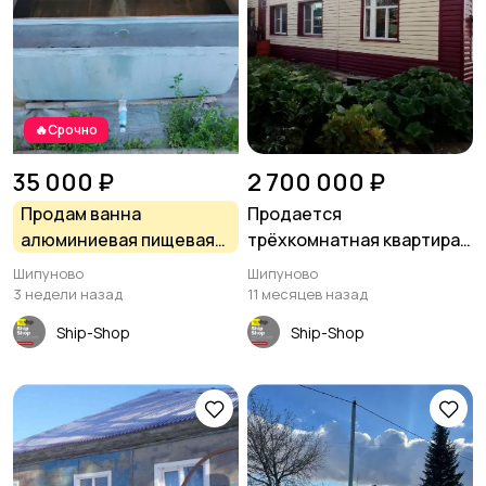
🔥Срочно
35 000 ₽
2 700 000 ₽
Продам ванна
Продается
алюминиевая пищевая
трёхкомнатная квартира
270*160*70 в Шипуново
69 кв.м - Шипуново
Шипуново
Шипуново
3 недели назад
11 месяцев назад
Ship-Shop
Ship-Shop