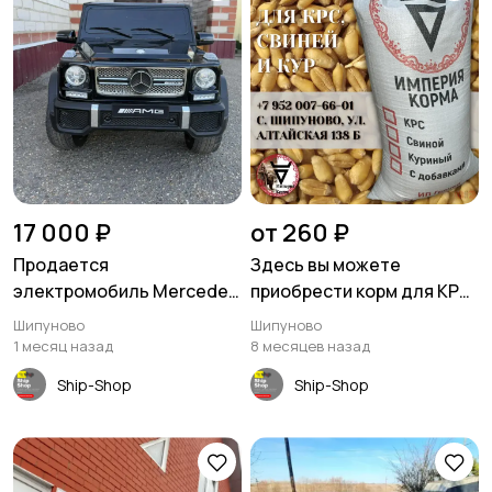
17 000 ₽
от 260 ₽
Продается
Здесь вы можете
электромобиль Mercedes
приобрести корм для КРС,
G65
свиней и кур в Шипуново
Шипуново
Шипуново
1 месяц назад
8 месяцев назад
Ship-Shop
Ship-Shop