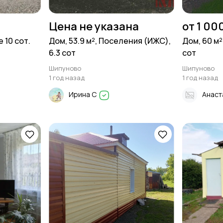
Цена не указана
от 1 00
 10 сот.
Дом, 53.9 м², Поселения (ИЖС),
Дом, 60 м²
6.3 сот
сот
Шипуново
Шипуново
1 год назад
1 год назад
Ирина С
Анаст