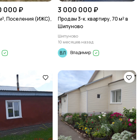
0 000 ₽
3 000 000 ₽
м², Поселения (ИЖС),
Продам 3-к. квартиру, 70 м² в
Шипуново
Шипуново
10 месяцев назад
а
Владимир