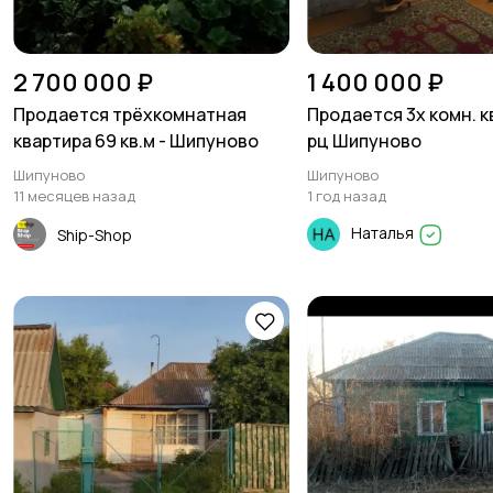
2 700 000 ₽
1 400 000 ₽
Продается трёхкомнатная
Продается 3х комн. к
квартира 69 кв.м - Шипуново
рц Шипуново
Шипуново
Шипуново
11 месяцев назад
1 год назад
Наталья
Ship-Shop