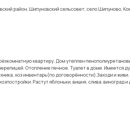
вский район, Шипуновский сельсовет, село Шипуново, К
трёхкомнатную квартиру. Дом утеплен пенополиуретанов
черепицей. Отопление печное. Туалет в доме. Имеется д
ника, хоз инвентарь(по договорённости).Заходи и живи.
озпостройки. Растут яблоньки, вишня, слива, виноград и д