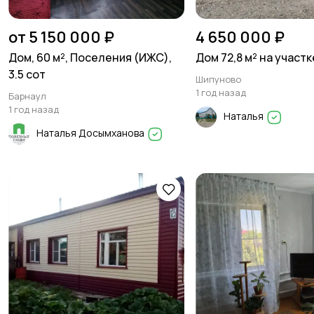
от 5 150 000 ₽
4 650 000 ₽
Дом, 60 м², Поселения (ИЖС),
Дом 72,8 м² на участке
3.5 сот
Шипуново
1 год назад
Барнаул
1 год назад
Наталья
Наталья Досымханова