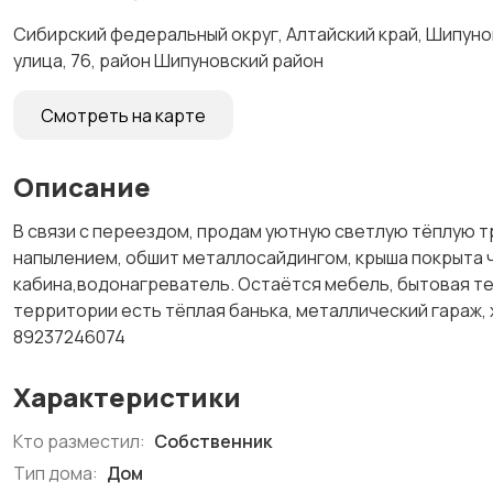
Сибирский федеральный округ, Алтайский край, Шипуно
улица, 76, район Шипуновский район
Смотреть на карте
Описание
В связи с переездом, продам уютную светлую тёплую 
напылением, обшит металлосайдингом, крыша покрыта 
кабина,водонагреватель. Остаётся мебель, бытовая тех
территории есть тёплая банька, металлический гараж, х
89237246074
Характеристики
Кто разместил:
Собственник
Тип дома:
Дом