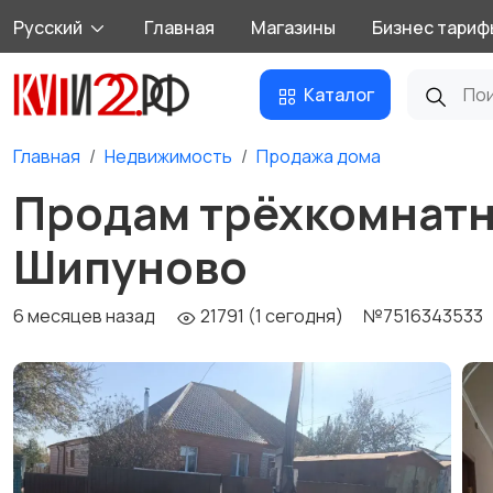
Русский
Главная
Магазины
Бизнес тариф
Каталог
Главная
Недвижимость
Продажа дома
Продам трёхкомнатну
Шипуново
6 месяцев назад
21791 (1 сегодня)
№7516343533