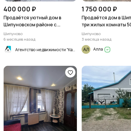
400 000 ₽
1 750 000 ₽
Продаётся уютный дом в
Продаётся дом в Шип
Шипуновском районе с.
три жилых комнаты 50
Баталово 47,3 м²
кухня и большой сану
Шипуново
Шипуново
топочной
6 месяцев назад
3 месяца назад
Алла
Агентство недвижимости "Квартиры.ру"- Рубцовск