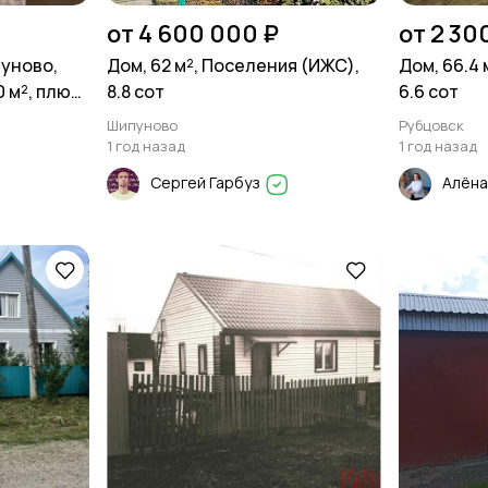
от 4 600 000 ₽
от 2 30
уново,
Дом, 62 м², Поселения (ИЖС),
Дом, 66.4 
 м², плюс
8.8 сот
6.6 сот
зел с
Шипуново
Рубцовск
1 год назад
1 год назад
Сергей Гарбуз
Алён