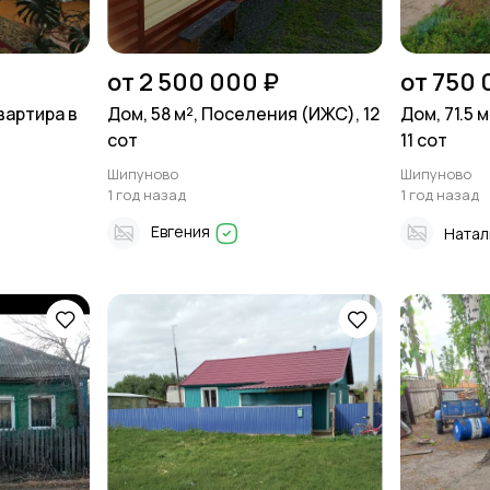
от 2 500 000 ₽
от 750 
вартира в
Дом, 58 м², Поселения (ИЖС), 12
Дом, 71.5 
сот
11 сот
Шипуново
Шипуново
1 год назад
1 год назад
Евгения
Натал