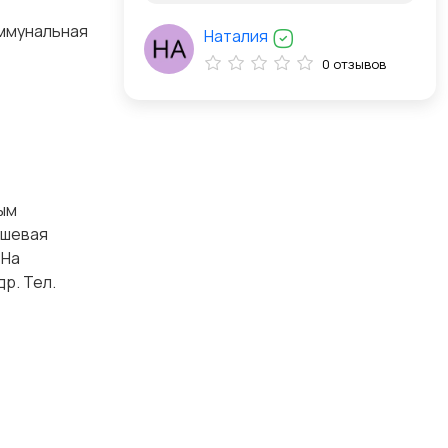
оммунальная
Наталия
0 отзывов
ым
ушевая
 На
р. Тел.