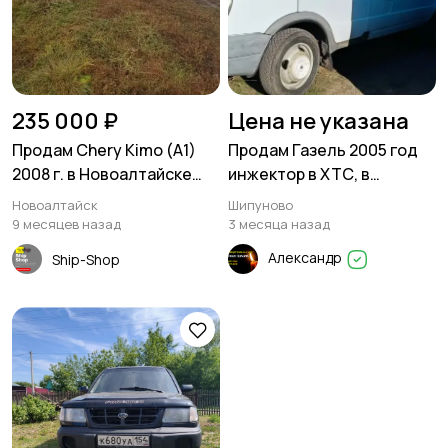
235 000 ₽
Цена не указана
Продам Chery Kimo (A1)
Продам Газель 2005 год
2008 г. в Новоалтайске
инжектор в ХТС, в
Алтайский край
Шипуново
Новоалтайск
Шипуново
9 месяцев назад
3 месяца назад
Александр
Ship-Shop