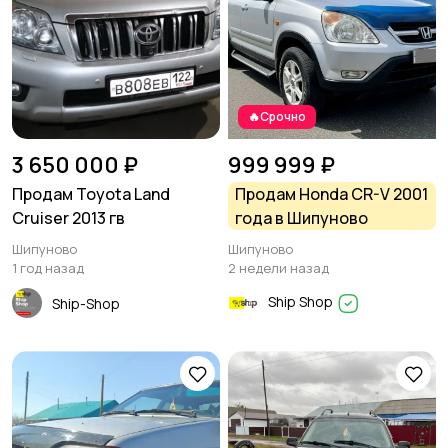
🔥Срочно
3 650 000 ₽
999 999 ₽
Продам Toyota Land
Продам Honda CR-V 2001
Cruiser 2013 гв
года в Шипуново
Шипуново
Шипуново
1 год назад
2 недели назад
Ship Shop
Ship-Shop